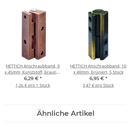
HETTICH Anschraubband, 9
HETTICH Anschraubband, 10
x 45mm, Kunststoff, braun, 5
x 40mm, brüniert, 5 Stück
Stück
6,29 €
*
6,95 €
*
1,26 € pro 1 Stück
3,47 € pro Stück
Ähnliche Artikel