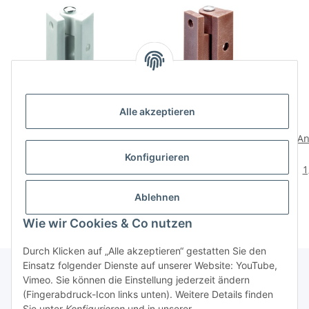
Alle akzeptieren
HETTICH
HETTICH
Anschraubband, 9 x 45
Anschraubband, 9 x
An
mm, Kunststoff, weiß, 2
45mm, Kunststoff,
45mm
2,09 €
*
6,29 €
*
Konfigurieren
Stück
braun, 5 Stück
1,04 € pro Stück
1,26 € pro 1 Stück
1
Ablehnen
Wie wir Cookies & Co nutzen
Durch Klicken auf „Alle akzeptieren“ gestatten Sie den
Einsatz folgender Dienste auf unserer Website: YouTube,
Vimeo. Sie können die Einstellung jederzeit ändern
(Fingerabdruck-Icon links unten). Weitere Details finden
Über uns
Sie unter
Konfigurieren
und in unserer