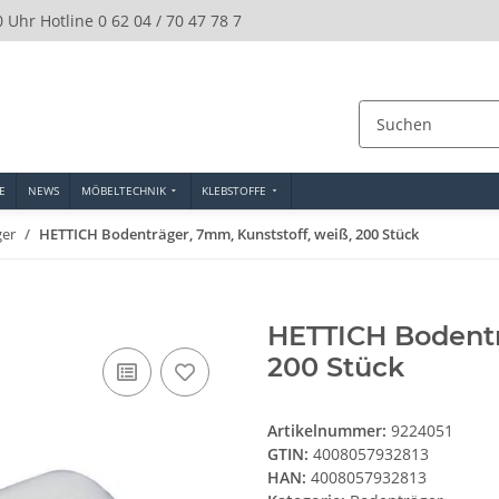
0 Uhr Hotline 0 62 04 / 70 47 78 7
E
NEWS
MÖBELTECHNIK
KLEBSTOFFE
ger
HETTICH Bodenträger, 7mm, Kunststoff, weiß, 200 Stück
HETTICH Bodentr
200 Stück
Artikelnummer:
9224051
GTIN:
4008057932813
HAN:
4008057932813