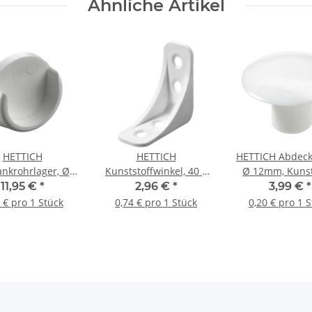
Ähnliche Artikel
HETTICH
HETTICH
HETTICH Abdeck
ankrohrlager, Ø
Kunststoffwinkel, 40 x
Ø 12mm, Kunst
mm, 25 Stück
40 x 16mm, Kunststoff,
weiß, 20 St
11,95 €
*
2,96 €
*
3,99 €
*
weiß, 4 Stück
 € pro 1 Stück
0,74 € pro 1 Stück
0,20 € pro 1 