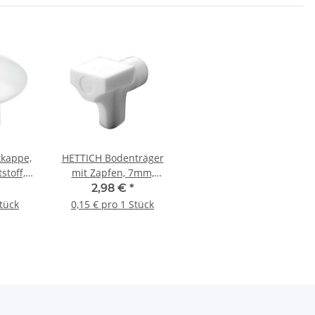
kappe,
HETTICH Bodenträger
stoff,
mit Zapfen, 7mm,
ück
Kunststoff, weiß, 20
2,98 €
*
Stück
Stück
0,15 € pro 1 Stück