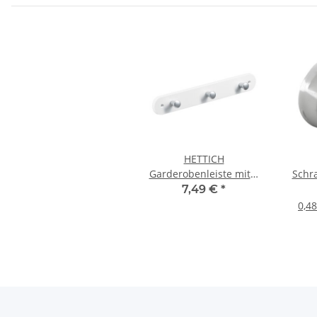
HETTICH
Garderobenleiste mit 3
Schr
Haken, 280 x 40 x 30
25
7,49 €
*
mm, Kunststoff, weiß
0,48