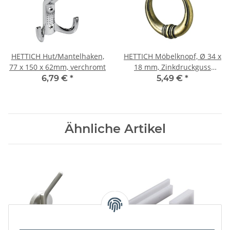
HETTICH Hut/Mantelhaken,
HETTICH Möbelknopf, Ø 34 x
77 x 150 x 62mm, verchromt
18 mm, Zinkdruckguss
vermessingt brüniert
6,79 €
*
5,49 €
*
Ähnliche Artikel