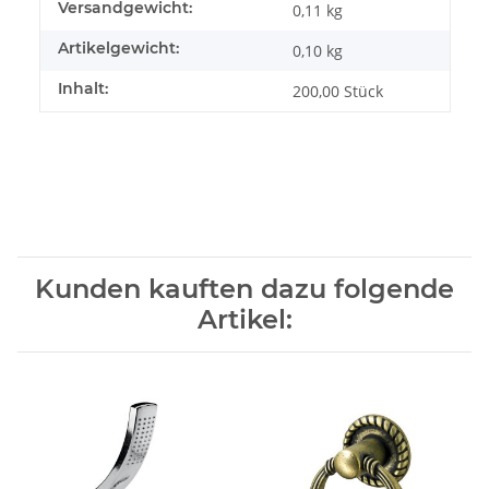
Produkteigenschaft
Wert
Versandgewicht:
0,11 kg
Artikelgewicht:
0,10
kg
Inhalt:
200,00 Stück
Kunden kauften dazu folgende
Artikel: