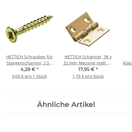
HETTICH Schrauben für
HETTICH Scharnier, 38 x
Stangenscharnier, 2,5 x
32 mm, Messing matt, 10
Klap
16 mm, vermessingt, 50
Stück
4,29 €
*
17,95 €
*
Stück
0,09 € pro 1 Stück
1,79 € pro Stück
Ähnliche Artikel