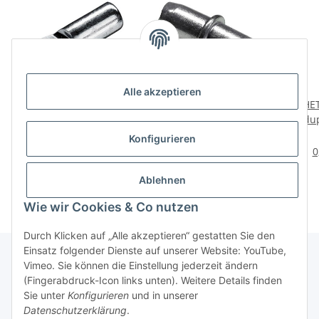
Alle akzeptieren
HETTICH
HETTICH Bodenträger
HET
e,
Löffelbodenträger, 5mm,
duplo, 5mm, verzinkt, 60
dup
verzinkt, 20 Stück
Stück
2,98 €
*
3,29 €
*
Konfigurieren
0,15 € pro 1 Stück
0,05 € pro 1 Stück
0
Ablehnen
Wie wir Cookies & Co nutzen
Durch Klicken auf „Alle akzeptieren“ gestatten Sie den
Einsatz folgender Dienste auf unserer Website: YouTube,
Vimeo. Sie können die Einstellung jederzeit ändern
(Fingerabdruck-Icon links unten). Weitere Details finden
Über uns
Sie unter
Konfigurieren
und in unserer
Datenschutzerklärung
.