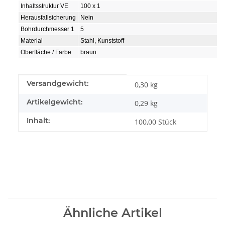
Inhaltsstruktur VE
100 x 1
Herausfallsicherung
Nein
Bohrdurchmesser 1
5
Material
Stahl, Kunststoff
Oberfläche / Farbe
braun
Produkteigenschaft
Wert
Versandgewicht:
0,30 kg
Artikelgewicht:
0,29
kg
Inhalt:
100,00 Stück
Ähnliche Artikel