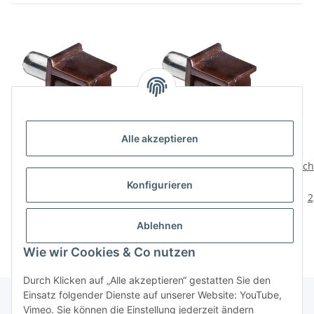
Alle akzeptieren
HETTICH Bodenträger
HETTICH Bodenträger
safety, 5 mm, braun, 20
safety, 5 mm, braun, 20
Sch
Stück
Stück
bra
2,59 €
*
2,59 €
*
Konfigurieren
0,13 € pro 1 Stück
0,13 € pro 1 Stück
2
Ablehnen
Wie wir Cookies & Co nutzen
Durch Klicken auf „Alle akzeptieren“ gestatten Sie den
Einsatz folgender Dienste auf unserer Website: YouTube,
Vimeo. Sie können die Einstellung jederzeit ändern