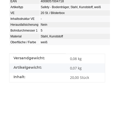
EAN
4008057004718
Artikeltyp
Safety - Bodenträger, Stahl, Kunststoff, weiß
VE
20 St. / Blisterbox
Inhaltsstruktur VE
-
Herausfallsicherung
Nein
Bohrdurchmesser 1
5
Material
Stahl, Kunststoff
Oberfläche / Farbe
weiß
Produkteigenschaft
Wert
Versandgewicht:
0,08 kg
Artikelgewicht:
0,07
kg
Inhalt:
20,00 Stück