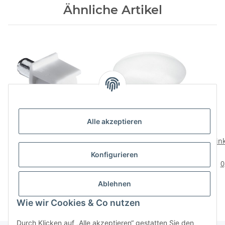
Ähnliche Artikel
Alle akzeptieren
HETTICH Bodenträger
HETTICH Abdeckkappe
safety, 5 mm, weiß, 20
5mm Kunststoff weiß 20
Wink
Stück
Stück
Ans
3,29 €
*
2,45 €
*
Konfigurieren
0,16 € pro 1 Stück
0,12 € pro 1 Stück
0
Ablehnen
Wie wir Cookies & Co nutzen
Durch Klicken auf „Alle akzeptieren“ gestatten Sie den