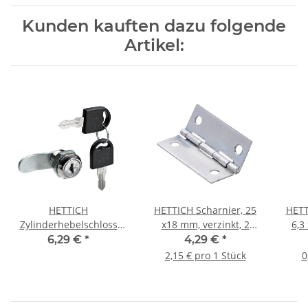
Kunden kauften dazu folgende
Artikel:
HETTICH
HETTICH Scharnier, 25
HETT
Zylinderhebelschloss
x18 mm, verzinkt, 2
6,3
mit gekröpftem Riegel,
Stück
ve
6,29 €
*
4,29 €
*
unterschiedlich
2,15 € pro 1 Stück
0
schließend, Zylinder Ø
19 mm