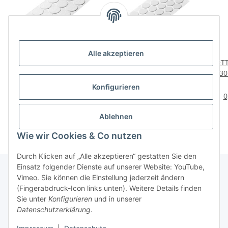
Alle akzeptieren
HETTICH Filzgleiter-Set,
HETTICH Antirutschpads
HETT
Ø35mm, weiß, 18 Stück
und Schutzpuffer, rund,
x 3
Ø 28 x 2 mm 28 Stück
1,98 €
*
3,49 €
*
Konfigurieren
0,11 € pro Stück
0,12 € pro 1 Stück
0
Ablehnen
Wie wir Cookies & Co nutzen
Durch Klicken auf „Alle akzeptieren“ gestatten Sie den
Einsatz folgender Dienste auf unserer Website: YouTube,
Vimeo. Sie können die Einstellung jederzeit ändern
(Fingerabdruck-Icon links unten). Weitere Details finden
Über uns
Sie unter
Konfigurieren
und in unserer
Datenschutzerklärung
.
* Alle Preise inkl. gesetzlicher USt., zzgl.
Versand