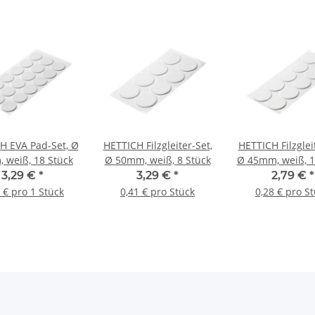
H EVA Pad-Set, Ø
HETTICH Filzgleiter-Set,
HETTICH Filzglei
 weiß, 18 Stück
Ø 50mm, weiß, 8 Stück
Ø 45mm, weiß, 1
3,29 €
*
3,29 €
*
2,79 €
*
 € pro 1 Stück
0,41 € pro Stück
0,28 € pro S