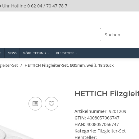
0 Uhr Hotline 0 62 04 / 70 47 78 7
E
NEWS
MÖBELTECHNIK
KLEBSTOFFE
zgleiter-Set
HETTICH Filzgleiter-Set, Ø35mm, weiß, 18 Stück
HETTICH Filzglei
Artikelnummer:
9201209
GTIN:
4008057066747
HAN:
4008057066747
Kategorie:
Filzgleiter-Set
Hersteller: