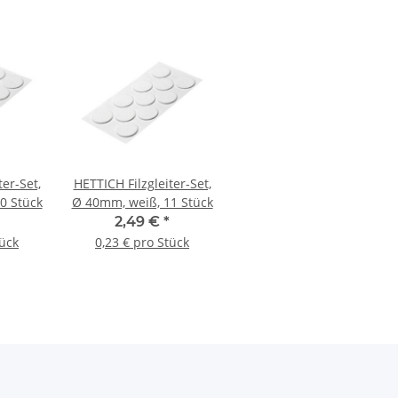
ter-Set,
HETTICH Filzgleiter-Set,
0 Stück
Ø 40mm, weiß, 11 Stück
2,49 €
*
tück
0,23 € pro Stück