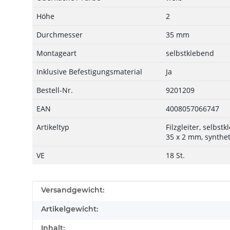
Höhe
2
Durchmesser
35 mm
Montageart
selbstklebend
Inklusive Befestigungsmaterial
Ja
Bestell-Nr.
9201209
EAN
4008057066747
Artikeltyp
Filzgleiter, selbst
35 x 2 mm, synthet
VE
18 St.
Produkteigenschaft
Wert
Versandgewicht:
Artikelgewicht:
Inhalt: