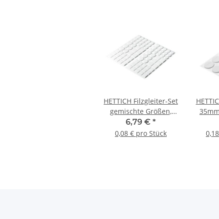
HETTICH Filzgleiter-Set
HETTIC
gemischte Größen,
35mm,
weiß, 84 Stück
6,79 €
*
0,08 € pro Stück
0,18