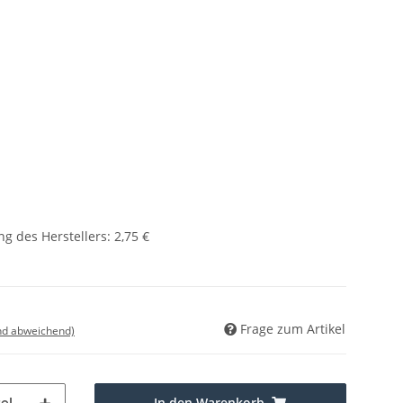
g des Herstellers
:
2,75 €
Frage zum Artikel
nd abweichend)
In den Warenkorb