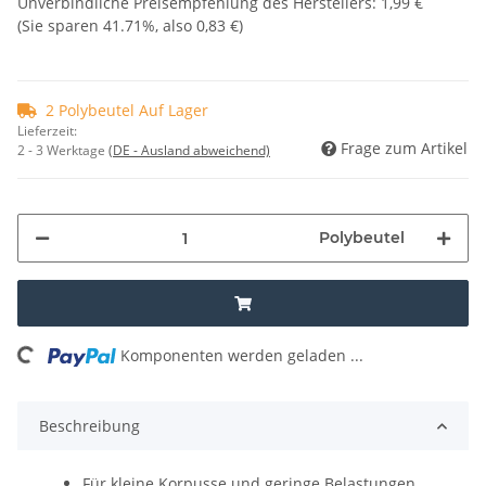
Unverbindliche Preisempfehlung des Herstellers
:
1,99 €
(Sie sparen
41.71%
, also
0,83 €
)
2 Polybeutel Auf Lager
Lieferzeit:
Frage zum Artikel
2 - 3 Werktage
(DE - Ausland abweichend)
Polybeutel
ding...
Komponenten werden geladen ...
Beschreibung
Für kleine Korpusse und geringe Belastungen