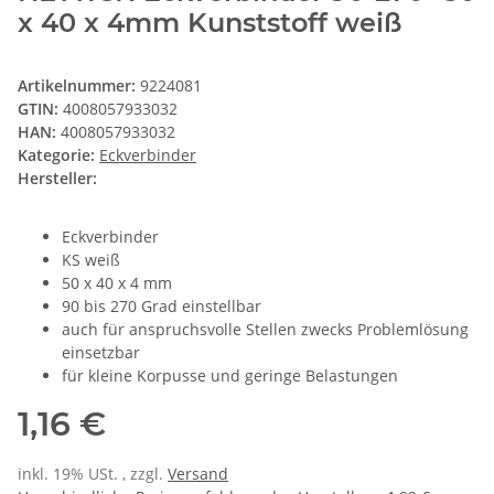
x 40 x 4mm Kunststoff weiß
Artikelnummer:
9224081
GTIN:
4008057933032
HAN:
4008057933032
Kategorie:
Eckverbinder
Hersteller:
Eckverbinder
KS weiß
50 x 40 x 4 mm
90 bis 270 Grad einstellbar
auch für anspruchsvolle Stellen zwecks Problemlösung
einsetzbar
für kleine Korpusse und geringe Belastungen
1,16 €
inkl. 19% USt. , zzgl.
Versand