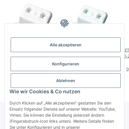
Alle akzeptieren
HETTICH Eckverbinder,
HETTICH Eckverbinder
HET
90-270° 50 x 40 x 4mm,
90-270° 50 x 40 x 4mm
90-
Kunststoff, weiß, 4 Stück
Kunststoff weiß, 10
Ku
1,75 €
*
2,99 €
*
Konfigurieren
Stück
0,44 € pro 1 Stück
0,30 € pro 1 Stück
0
Ablehnen
Wie wir Cookies & Co nutzen
Durch Klicken auf „Alle akzeptieren“ gestatten Sie den
Einsatz folgender Dienste auf unserer Website: YouTube,
Vimeo. Sie können die Einstellung jederzeit ändern
(Fingerabdruck-Icon links unten). Weitere Details finden
Über uns
Sie unter
Konfigurieren
und in unserer