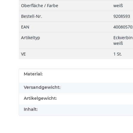
Oberfläche / Farbe
weiß
Bestell-Nr.
9208593
EAN
40080570
Artikeltyp
Eckverbin
weiß
VE
1 St.
Produkteigenschaft
Wert
Material:
Versandgewicht:
Artikelgewicht:
Inhalt: