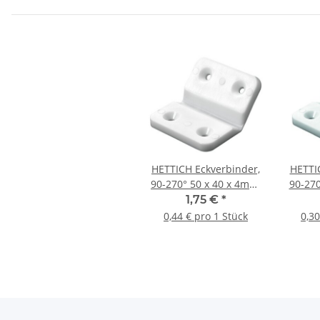
HETTICH Eckverbinder,
HETTI
90-270° 50 x 40 x 4mm,
90-270
Kunststoff, weiß, 4
Kuns
1,75 €
*
Stück
0,44 € pro 1 Stück
0,30