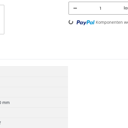
lo
Loading...
Komponenten wer
50 mm
f