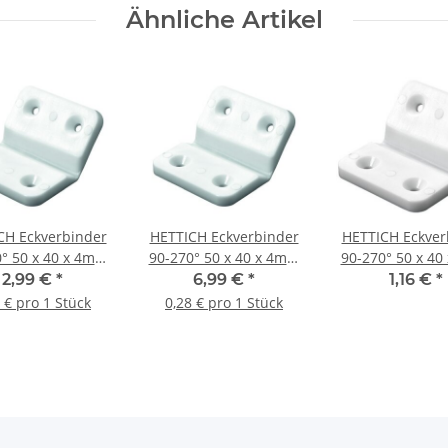
Ähnliche Artikel
CH Eckverbinder
HETTICH Eckverbinder
HETTICH Eckver
° 50 x 40 x 4mm
90-270° 50 x 40 x 4mm
90-270° 50 x 4
tstoff weiß, 10
Kunststoff weiß, 25
Kunststoff w
2,99 €
*
6,99 €
*
1,16 €
*
Stück
Stück
 € pro 1 Stück
0,28 € pro 1 Stück