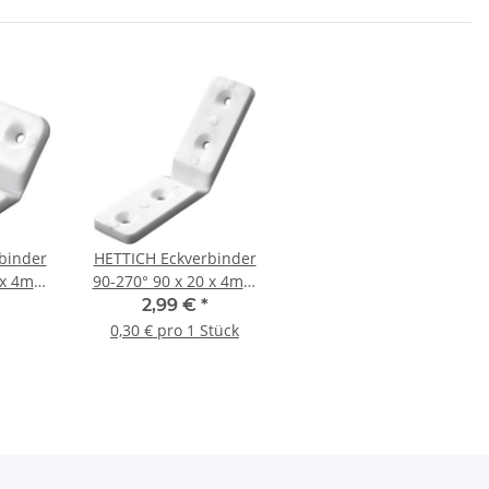
binder
HETTICH Eckverbinder
0 x 4mm
90-270° 90 x 20 x 4mm
eiß
Kunststoff weiß 10
2,99 €
*
Stück
0,30 € pro 1 Stück