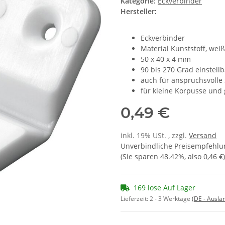
Kategorie:
Eckverbinder
Hersteller:
Eckverbinder
Material Kunststoff, weiß
50 x 40 x 4 mm
90 bis 270 Grad einstellb
auch für anspruchsvolle 
für kleine Korpusse und
0,49 €
inkl. 19% USt. , zzgl.
Versand
Unverbindliche Preisempfehlun
(Sie sparen
48.42%
, also
0,46 €
)
169 lose Auf Lager
Lieferzeit:
2 - 3 Werktage
(DE - Ausla