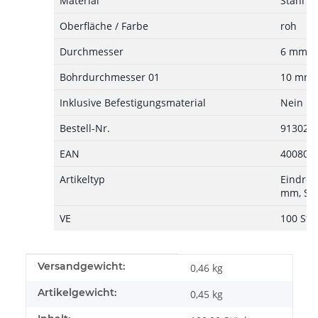
Material
Stahl
Oberfläche / Farbe
roh
Durchmesser
6 mm
Bohrdurchmesser 01
10 mm
Inklusive Befestigungsmaterial
Nein
Bestell-Nr.
913023
EAN
400805
Artikeltyp
Eindreh
mm, Sta
VE
100 St.
Produkteigenschaft
Wert
Versandgewicht:
0,46 kg
Artikelgewicht:
0,45
kg