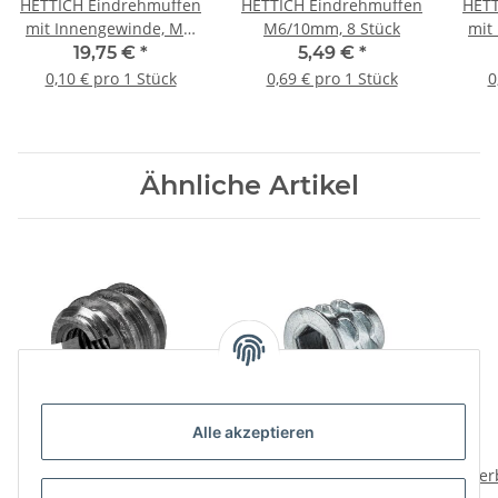
HETTICH Eindrehmuffen
HETTICH Eindrehmuffen
HETT
mit Innengewinde, M5,
M6/10mm, 8 Stück
mit
Ø5 mm, Stahl roh, 200
Ø4 m
19,75 €
*
5,49 €
*
Stück
0,10 € pro 1 Stück
0,69 € pro 1 Stück
0
Ähnliche Artikel
Alle akzeptieren
HETTICH Eindrehmuffen
HETTICH Eindrehmuffen
mit Innengewinde, M6,
M6/10mm, verzinkt, 8
Ver