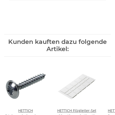
Kunden kauften dazu folgende
Artikel:
HETTICH
HETTICH Filzgleiter-Set
HET