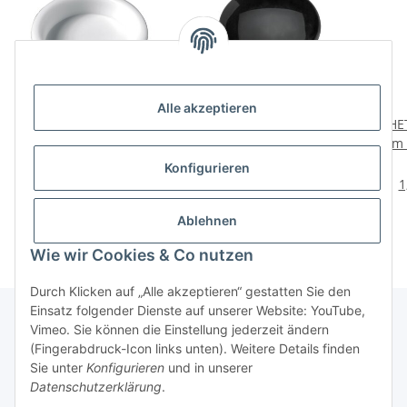
Alle akzeptieren
HETTICH Einlassgriff,
HETTICH Möbelknopf, Ø
HE
Kunststoff, weiß, 40 mm,
40 x 29 mm, Kunststoff,
zum 
2 Stück
schwarz
mm,
3,98 €
*
3,49 €
*
Konfigurieren
1,99 € pro 1 Stück
1
Ablehnen
Wie wir Cookies & Co nutzen
Durch Klicken auf „Alle akzeptieren“ gestatten Sie den
Einsatz folgender Dienste auf unserer Website: YouTube,
Vimeo. Sie können die Einstellung jederzeit ändern
(Fingerabdruck-Icon links unten). Weitere Details finden
Über uns
Sie unter
Konfigurieren
und in unserer
Datenschutzerklärung
.
* Alle Preise inkl. gesetzlicher USt., zzgl.
Versand