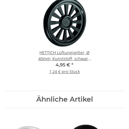
HETTICH Lüftungsgitter, Ø
40mm, Kunststoff, schwarz,
4 Stück
4,95 €
*
1,24 € pro Stück
Ähnliche Artikel