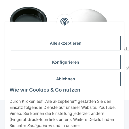
Alle akzeptieren
HETTICH Einlassgriff,
HETTICH Wandpuffer, Ø
HETT
Kunststoff, schwarz, 40
40 mm, weiß, Kunststoff,
mm, 2 Stück
2 Stück
Kuns
3,49 €
*
5,79 €
*
Konfigurieren
1,75 € pro Stück
2,90 € pro Stück
0
Ablehnen
Wie wir Cookies & Co nutzen
Durch Klicken auf „Alle akzeptieren“ gestatten Sie den
Einsatz folgender Dienste auf unserer Website: YouTube,
Vimeo. Sie können die Einstellung jederzeit ändern
(Fingerabdruck-Icon links unten). Weitere Details finden
Über uns
Sie unter
Konfigurieren
und in unserer