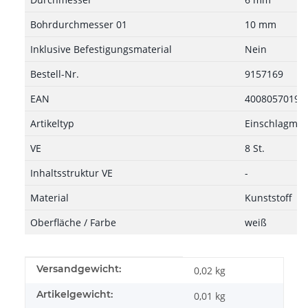
Bohrdurchmesser 01
10 mm
Inklusive Befestigungsmaterial
Nein
Bestell-Nr.
9157169
EAN
40080570191
Artikeltyp
Einschlagmuf
VE
8 St.
Inhaltsstruktur VE
-
Material
Kunststoff
Oberfläche / Farbe
weiß
Produkteigenschaft
Wert
Versandgewicht:
0,02 kg
Artikelgewicht:
0,01
kg