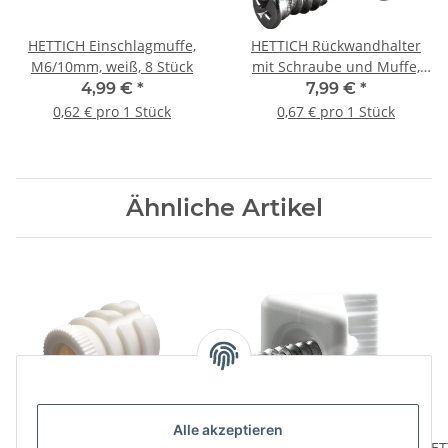
HETTICH Einschlagmuffe,
HETTICH Rückwandhalter
M6/10mm, weiß, 8 Stück
mit Schraube und Muffe,
Kunststoff, weiß, 12 Stück
4,99 €
*
7,99 €
*
0,62 € pro 1 Stück
0,67 € pro 1 Stück
Ähnliche Artikel
Alle akzeptieren
HETTICH
HETTICH Stabilisator, 14
HET