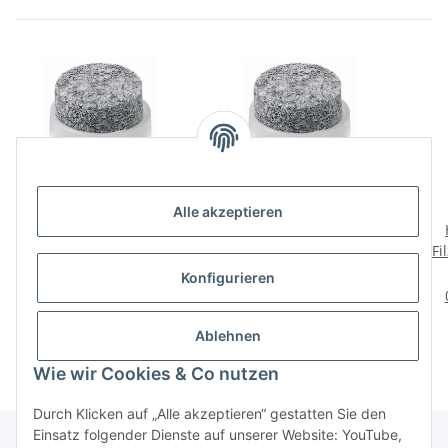
Alle akzeptieren
HETTICH Filzgleiter mit
HETTICH Filzgleiter mit
Stift, 17 mm, weiß, 16
Stift zum Nageln, Ø
Fi
Stück
17mm, rund, weiß, 8
4,69 €
*
4,79 €
*
Konfigurieren
Stück
0,29 € pro Stück
0,60 € pro 1 Stück
Ablehnen
Wie wir Cookies & Co nutzen
Durch Klicken auf „Alle akzeptieren“ gestatten Sie den
Einsatz folgender Dienste auf unserer Website: YouTube,