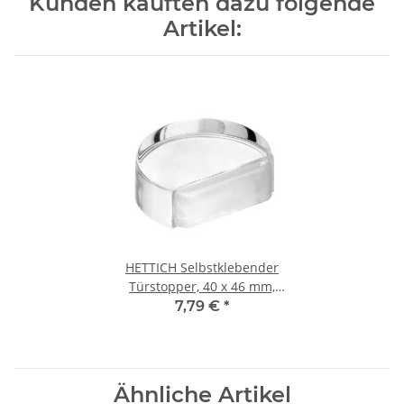
Kunden kauften dazu folgende
Artikel:
HETTICH Selbstklebender
Türstopper, 40 x 46 mm,
transparent
7,79 €
*
Ähnliche Artikel