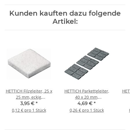
Kunden kauften dazu folgende
Artikel:
HETTICH Filzgleiter, 25 x
HETTICH Parkettgleiter,
HETT
25 mm, eckig,
40 x 20 mm,
selbstklebend, 32 Stück
selbstklebend, 18 Stück
selb
3,95 €
*
4,69 €
*
0,12 € pro 1 Stück
0,26 € pro 1 Stück