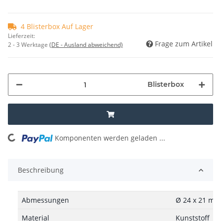
4 Blisterbox Auf Lager
Lieferzeit:
Frage zum Artikel
2 - 3 Werktage
(DE - Ausland abweichend)
Blisterbox
ding...
Komponenten werden geladen ...
Beschreibung
Abmessungen
Ø 24 x 21 mm
Material
Kunststoff