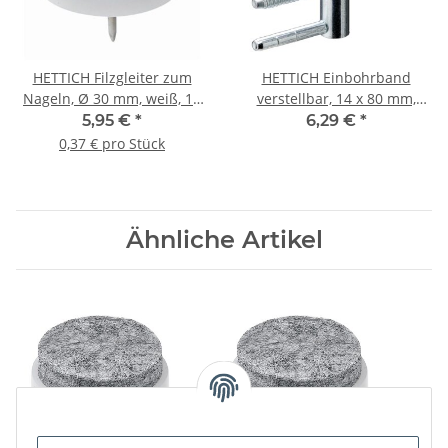
HETTICH Filzgleiter zum
HETTICH Einbohrband
Nageln, Ø 30 mm, weiß, 16
verstellbar, 14 x 80 mm,
Stück
verzinkt
5,95 €
*
6,29 €
*
0,37 € pro Stück
Ähnliche Artikel