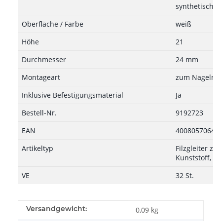
synthetischer 
Oberfläche / Farbe
weiß
Höhe
21
Durchmesser
24 mm
Montageart
zum Nageln
Inklusive Befestigungsmaterial
Ja
Bestell-Nr.
9192723
EAN
40080570643
Artikeltyp
Filzgleiter z
Kunststoff, sy
VE
32 St.
Produkteigenschaft
Wert
Versandgewicht:
0,09 kg