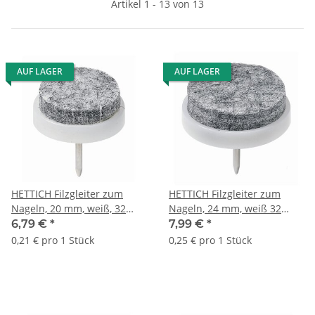
Artikel 1 - 13 von 13
AUF LAGER
AUF LAGER
HETTICH Filzgleiter zum
HETTICH Filzgleiter zum
Nageln, 20 mm, weiß, 32
Nageln, 24 mm, weiß 32
Stück
Stück
6,79 €
*
7,99 €
*
0,21 € pro 1 Stück
0,25 € pro 1 Stück