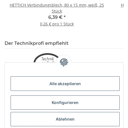
HETTICH Verbindungsblech, 80 x 15 mm, weiß, 25
HET
Stück
6,39 €
*
0,26 € pro 1 Stück
Der Technikprofi empfiehlt
Alle akzeptieren
Konfigurieren
Ablehnen