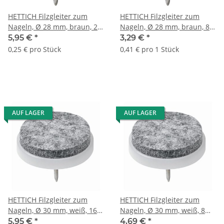
HETTICH Filzgleiter zum
HETTICH Filzgleiter zum
Nageln, Ø 28 mm, braun, 24
Nageln, Ø 28 mm, braun, 8
Stück
Stück
5,95 €
*
3,29 €
*
0,25 € pro Stück
0,41 € pro 1 Stück
AUF LAGER
AUF LAGER
HETTICH Filzgleiter zum
HETTICH Filzgleiter zum
Nageln, Ø 30 mm, weiß, 16
Nageln, Ø 30 mm, weiß, 8
Stück
Stück
5,95 €
*
4,69 €
*