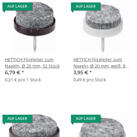
AUF LAGER
AUF LAGER
HETTICH Filzgleiter zum
HETTICH Filzgleiter zum
Nageln, Ø 20 mm, 32 Stück
Nageln, Ø 20 mm, weiß, 8
Stück
6,79 €
*
3,95 €
*
0,21 € pro 1 Stück
0,49 € pro Stück
AUF LAGER
AUF LAGER