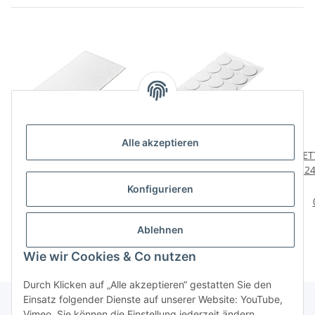
Alle akzeptieren
HETTICH Filzzuschnitt,
HETTICH Filzgleiter-Set,
HETT
120 x 240 mm, weiß
Ø35mm, weiß, 18 Stück
Ø 24
3,29 €
*
1,98 €
*
Konfigurieren
0,11 € pro Stück
Ablehnen
Wie wir Cookies & Co nutzen
Durch Klicken auf „Alle akzeptieren“ gestatten Sie den
Einsatz folgender Dienste auf unserer Website: YouTube,
Vimeo. Sie können die Einstellung jederzeit ändern