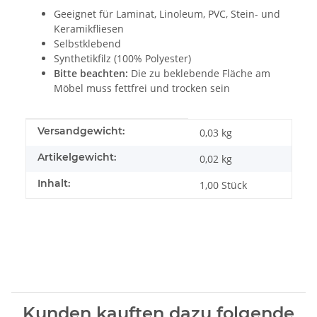
Geeignet für Laminat, Linoleum, PVC, Stein- und
Keramikfliesen
Selbstklebend
Synthetikfilz (100% Polyester)
Bitte beachten:
Die zu beklebende Fläche am
Möbel muss fettfrei und trocken sein
Produkteigenschaft
Wert
Versandgewicht:
0,03 kg
Artikelgewicht:
0,02
kg
Inhalt:
1,00 Stück
Kunden kauften dazu folgende