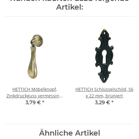
Artikel:
HETTICH Möbelknopf,
HETTICH Schlüsselschild, 56
Zinkdruckguss vermessingt
x 22 mm, brüniert
brüniert
3,79 €
*
3,29 €
*
Ähnliche Artikel