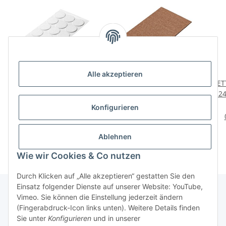
Alle akzeptieren
HETTICH Filzgleiter-Set,
HETTICH Filzzuschnitt,
HETT
Ø35mm, weiß, 18 Stück
120 x 240 mm, braun
Ø 24
1,98 €
*
3,29 €
*
Konfigurieren
0,11 € pro Stück
Ablehnen
Wie wir Cookies & Co nutzen
Durch Klicken auf „Alle akzeptieren“ gestatten Sie den
Einsatz folgender Dienste auf unserer Website: YouTube,
Vimeo. Sie können die Einstellung jederzeit ändern
(Fingerabdruck-Icon links unten). Weitere Details finden
Über uns
Sie unter
Konfigurieren
und in unserer