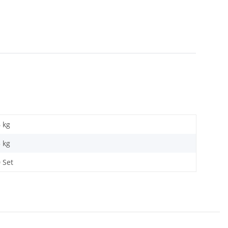
6 kg
5
kg
 Set