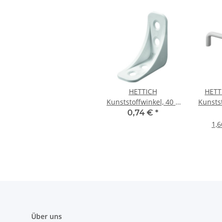
HETTICH
HETT
Kunststoffwinkel, 40 x
Kunstst
40 x 16mm, weiß
0,74 €
*
1,6
Über uns