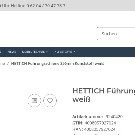
0 Uhr Hotline 0 62 04 / 70 47 78 7
E
NEWS
MÖBELTECHNIK
KLEBSTOFFE
ene
HETTICH Führungsschiene 356mm Kunststoff weiß
HETTICH Führun
weiß
Artikelnummer:
9240420
GTIN:
4008057927024
HAN:
4008057927024