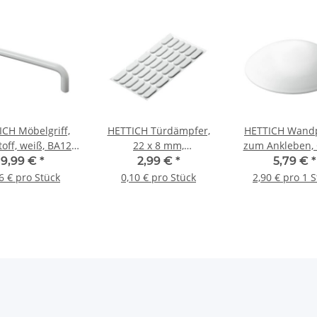
ICH Möbelgriff,
HETTICH Türdämpfer,
HETTICH Wandp
off, weiß, BA128,
22 x 8 mm,
zum Ankleben, 
6 Stück
selbstklebend, weiß, 30
15 mm, Kunsts
9,99 €
*
2,99 €
*
5,79 €
*
Stück
weiß, 2 Stü
6 € pro Stück
0,10 € pro Stück
2,90 € pro 1 