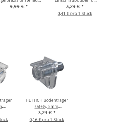
gelpräzisionsteilauszug
Einschraubdübel für
KA 1730/210 für
Rastex 15, Spannmaß
9,99 €
*
3,29 €
*
Schubkästen mit 17
30 mm, Bohr-Ø 5 mm, 8
0,41 € pro 1 Stück
mm Nut
Stück
träger
HETTICH Bodenträger
m,
safety, 5mm,
 Stück
transparent, 20 Stück
3,29 €
*
Stück
0,16 € pro 1 Stück