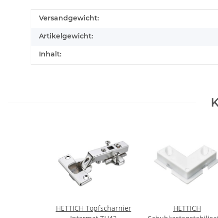
Produkteigenschaft
Wert
Versandgewicht:
Artikelgewicht:
Inhalt:
K
HETTICH Topfscharnier
HETTICH