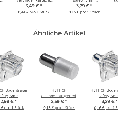
or,
Verbinder Rastex 8,
safety, 5mm,
Ku
 4
15/12,5mm, 8 Stück
transparent, 20 Stück
3,49 €
*
3,29 €
*
0,44 € pro 1 Stück
0,16 € pro 1 Stück
Ähnliche Artikel
CH Bodenträger
HETTICH
HETTICH Boden
afety, 5mm,
Glasbodenträger mit
safety, 5m
parent, 20 Stück
Stahlstift,
transparent, 20
2,98 €
*
2,59 €
*
3,29 €
*
Stahl/Kunststoff, 20
 € pro 1 Stück
0,13 € pro 1 Stück
0,16 € pro 1 
Stück