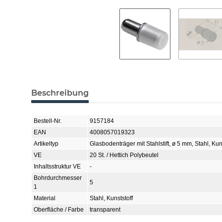
Beschreibung
Bestell-Nr.
9157184
EAN
4008057019323
Artikeltyp
Glasbodenträger mit Stahlstift, ø 5 mm, Stahl, Kuns
VE
20 St. / Hettich Polybeutel
Inhaltsstruktur VE
-
Bohrdurchmesser
5
1
Material
Stahl, Kunststoff
Oberfläche / Farbe
transparent