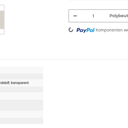
Polybeut
Loading...
Komponenten wer
tstoff, transparent