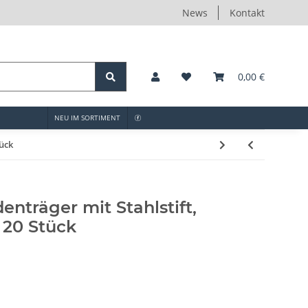
News
Kontakt
0,00 €
NEU IM SORTIMENT
tück
nträger mit Stahlstift,
, 20 Stück