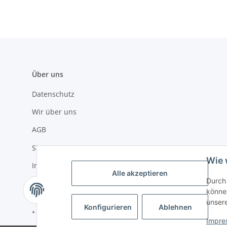
Über uns
Datenschutz
Wir über uns
AGB
Sitemap
Wie 
Impressum
Alle akzeptieren
Durch 
Widerrufsrecht
können
unser
Konfigurieren
Ablehnen
* Alle Preise inkl. gesetzlicher USt., zzgl.
Versand
Impre