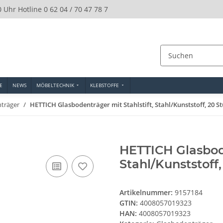
0 Uhr Hotline 0 62 04 / 70 47 78 7
E
NEWS
MÖBELTECHNIK
KLEBSTOFFE
träger
HETTICH Glasbodenträger mit Stahlstift, Stahl/Kunststoff, 20 S
HETTICH Glasbode
Stahl/Kunststoff
Artikelnummer:
9157184
GTIN:
4008057019323
HAN:
4008057019323