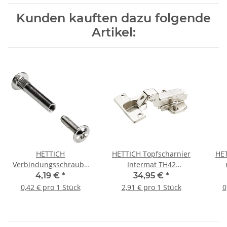
Kunden kauften dazu folgende
Artikel:
HETTICH
HETTICH Topfscharnier
HET
Verbindungsschraube
Intermat TH42
M4 28-38mm vernickelt,
innenliegend, vernickelt,
v
4,19 €
*
34,95 €
*
10 Stück
35 mm, 12 Stück
0,42 € pro 1 Stück
2,91 € pro 1 Stück
0