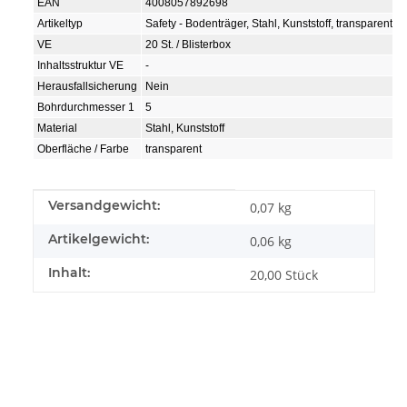
EAN
4008057892698
Artikeltyp
Safety - Bodenträger, Stahl, Kunststoff, transparent
VE
20 St. / Blisterbox
Inhaltsstruktur VE
-
Herausfallsicherung
Nein
Bohrdurchmesser 1
5
Material
Stahl, Kunststoff
Oberfläche / Farbe
transparent
Produkteigenschaft
Wert
Versandgewicht:
0,07 kg
Artikelgewicht:
0,06
kg
Inhalt:
20,00 Stück