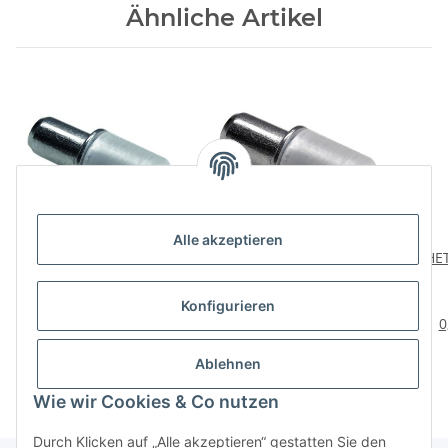
Ähnliche Artikel
Alle akzeptieren
HETTICH
HETTICH
HET
Glasbodenträger mit
Glasbodenträger mit
Stahlstift,
Stahlstift, 5mm,
tra
4,15 €
*
2,98 €
*
Konfigurieren
Stahl/Kunststoff, 100
Stahl/Kunststoff, 20
0,04 € pro 1 Stück
0,15 € pro Stück
0
Stück
Stück
Ablehnen
Wie wir Cookies & Co nutzen
Durch Klicken auf „Alle akzeptieren“ gestatten Sie den