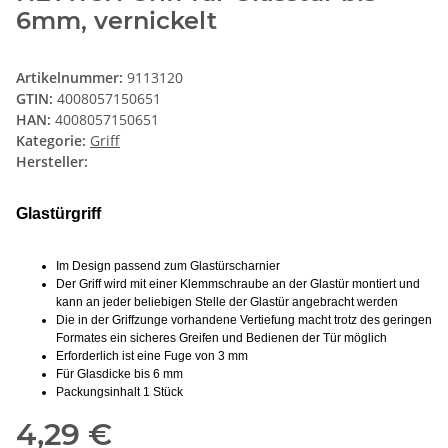
6mm, vernickelt
Artikelnummer:
9113120
GTIN:
4008057150651
HAN:
4008057150651
Kategorie:
Griff
Hersteller:
Glastürgriff
Im Design passend zum Glastürscharnier
Der Griff wird mit einer Klemmschraube an der Glastür montiert und
kann an jeder beliebigen Stelle der Glastür angebracht werden
Die in der Griffzunge vorhandene Vertiefung macht trotz des geringen
Formates ein sicheres Greifen und Bedienen der Tür möglich
Erforderlich ist eine Fuge von 3 mm
Für Glasdicke bis 6 mm
Packungsinhalt 1 Stück
4,29 €