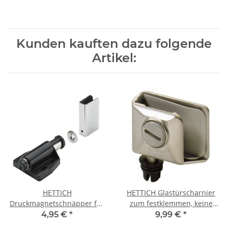
Kunden kauften dazu folgende
Artikel:
HETTICH
HETTICH Glastürscharnier
Druckmagnetschnäpper für
zum festklemmen, keine
Glastür, schwarz
Glasbohrung nötig, 1 Set
4,95 €
*
9,99 €
*