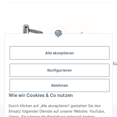
Alle akzeptieren
HETTICH Möbelband, 11
HETTICH
x 29 mm, verzinkt, 2
Kugelteilauszug für
Ku
Stück
17mm Nut 550mm
17m
5,95 €
*
7,49 €
*
Konfigurieren
KA1730
2,98 € pro Stück
Ablehnen
Wie wir Cookies & Co nutzen
Durch Klicken auf „Alle akzeptieren“ gestatten Sie den
Einsatz folgender Dienste auf unserer Website: YouTube,
Vimeo. Sie können die Einstellung jederzeit ändern