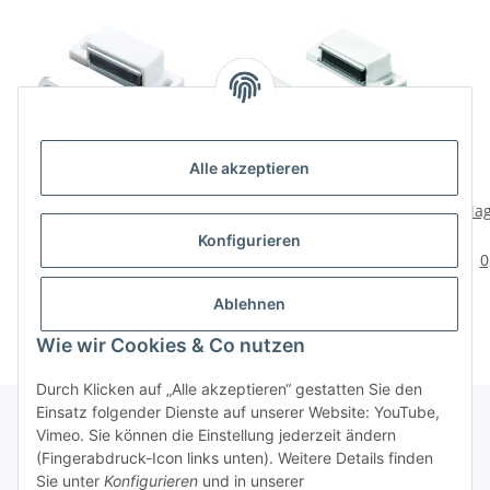
Alle akzeptieren
HETTICH
HETTICH
Magnetschnäpper 5 kg,
Magnetschnäpper 4 kg,
Mag
weiß, 4 Stück
weiß, 4 Stück
bewe
4,95 €
*
3,95 €
*
Konfigurieren
1,24 € pro 1 Stück
0,99 € pro 1 Stück
0
Ablehnen
Wie wir Cookies & Co nutzen
Durch Klicken auf „Alle akzeptieren“ gestatten Sie den
Einsatz folgender Dienste auf unserer Website: YouTube,
Vimeo. Sie können die Einstellung jederzeit ändern
(Fingerabdruck-Icon links unten). Weitere Details finden
Über uns
Sie unter
Konfigurieren
und in unserer