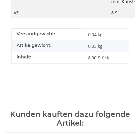
mm, Kunststof
VE
8 St.
Produkteigenschaft
Wert
Versandgewicht:
0,04 kg
Artikelgewicht:
0,03
kg
Inhalt:
8,00 Stück
Kunden kauften dazu folgende
Artikel: