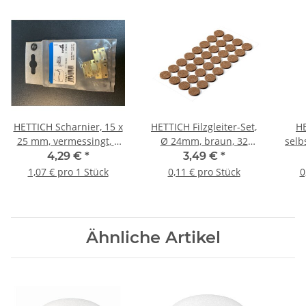
HETTICH Scharnier, 15 x
HETTICH Filzgleiter-Set,
HE
25 mm, vermessingt, 4
Ø 24mm, braun, 32
selb
Stück
Stück
4,29 €
*
3,49 €
*
1,07 € pro 1 Stück
0,11 € pro Stück
0
Ähnliche Artikel