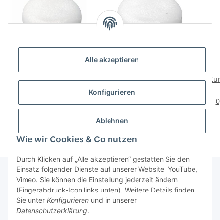
Alle akzeptieren
HETTICH
HETTICH
Kunststoffgleiter mit
Kunststoffgleiter zum
Kun
Stift, 22 mm, weiß, 8
Nageln, Ø 22 x 20 mm,
Nage
3,29 €
*
0,49 €
*
Konfigurieren
Stück
Kunststoff/Stahl, weiß
0,41 € pro 1 Stück
0
Ablehnen
Wie wir Cookies & Co nutzen
Durch Klicken auf „Alle akzeptieren“ gestatten Sie den
Einsatz folgender Dienste auf unserer Website: YouTube,
Vimeo. Sie können die Einstellung jederzeit ändern
(Fingerabdruck-Icon links unten). Weitere Details finden
Über uns
Sie unter
Konfigurieren
und in unserer
Datenschutzerklärung
.