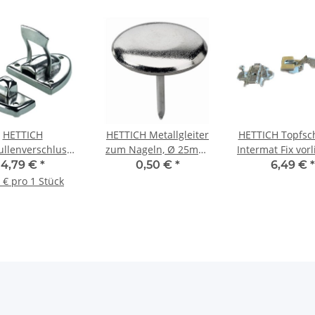
HETTICH
HETTICH Metallgleiter
HETTICH Topfsc
ullenverschluss,
zum Nageln, Ø 25mm,
Intermat Fix vor
mm, vernickelt, 2
vernickelt
vernickelt, 3
4,79 €
*
0,50 €
*
6,49 €
*
Stück
 € pro 1 Stück