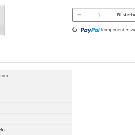
Blisterb
Loading...
Komponenten wer
3 mm
ln