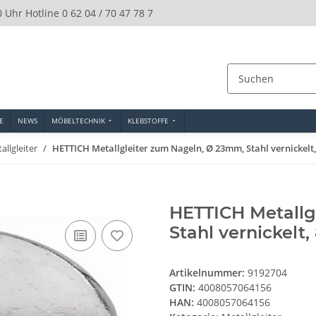
0 Uhr Hotline 0 62 04 / 70 47 78 7
E
NEWS
MÖBELTECHNIK
KLEBSTOFFE
allgleiter
HETTICH Metallgleiter zum Nageln, Ø 23mm, Stahl vernickelt,
HETTICH Metallg
Stahl vernickelt,
Artikelnummer:
9192704
GTIN:
4008057064156
HAN:
4008057064156