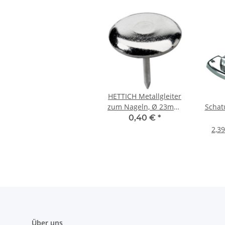
HETTICH Metallgleiter
zum Nageln, Ø 23mm,
Schat
vernickelt
23 x 35
0,40 €
*
2,39
Über uns