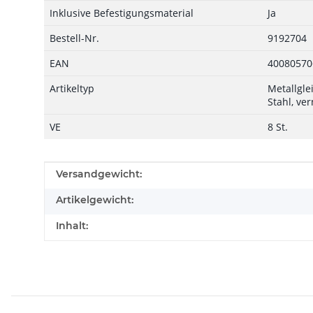
Inklusive Befestigungsmaterial
Ja
Bestell-Nr.
9192704
EAN
40080570
Artikeltyp
Metallgle
Stahl, ver
VE
8 St.
Produkteigenschaft
Wert
Versandgewicht:
Artikelgewicht:
Inhalt: