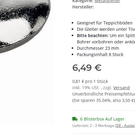
Kategorie:
Metallgleiter
Hersteller:
Geeignet für Teppichböden
Die Gleiter werden unter Tis
Bitte beachten:
Um ein Spli
Bohrer vorbohren oder ank
Durchmesser 23 mm
Packungsinhalt 8 Stück
6,49 €
0,81 € pro 1 Stück
inkl. 19% USt. , zzgl.
Versand
Unverbindliche Preisempfehlun
(Sie sparen
35.04%
, also
3,50 €
)
6 Blisterbox Auf Lager
Lieferzeit:
2 - 3 Werktage
(DE - Ausla