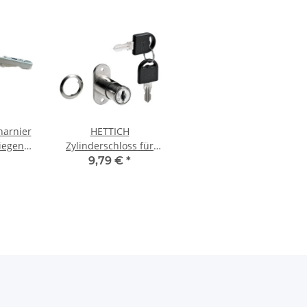
harnier
HETTICH
liegend,
Zylinderschloss für
5 mm
zwei Türen, Zylinder Ø
9,79 €
*
18 mm, Türstärke max.
21 mm