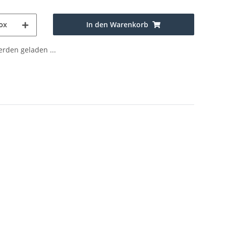
In den Warenkorb
ox
den geladen ...