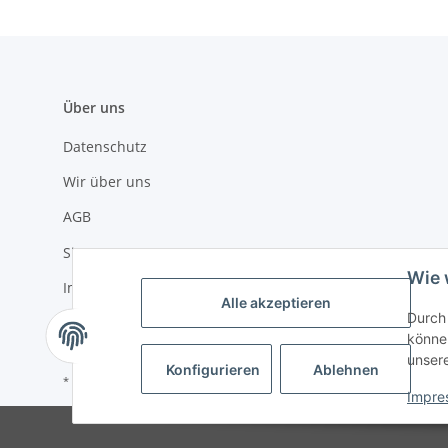
Über uns
Datenschutz
Wir über uns
AGB
Sitemap
Wie 
Impressum
Alle akzeptieren
Durch 
Widerrufsrecht
können
unser
Konfigurieren
Ablehnen
* Alle Preise inkl. gesetzlicher USt., zzgl.
Versand
Impre