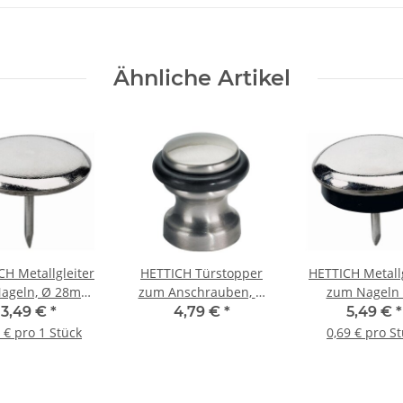
Ähnliche Artikel
CH Metallgleiter
HETTICH Türstopper
HETTICH Metallg
ageln, Ø 28mm,
zum Anschrauben, Ø
zum Nageln 
ickelt, 4 Stück
22/28 x 30 mm, Stahl
Kunststoffsche
3,49 €
*
4,79 €
*
5,49 €
*
vernickelt
28mm, 8 St
 € pro 1 Stück
0,69 € pro S