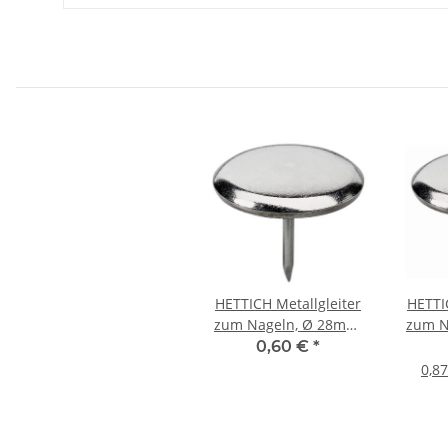
HETTICH Metallgleiter
HETTI
zum Nageln, Ø 28mm,
zum N
vernickelt
vern
0,60 €
*
0,87