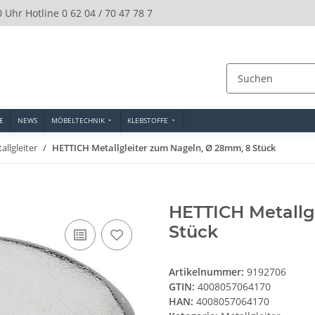
0 Uhr Hotline 0 62 04 / 70 47 78 7
E
NEWS
MÖBELTECHNIK
KLEBSTOFFE
allgleiter
HETTICH Metallgleiter zum Nageln, Ø 28mm, 8 Stück
HETTICH Metallg
Stück
Artikelnummer:
9192706
GTIN:
4008057064170
HAN:
4008057064170