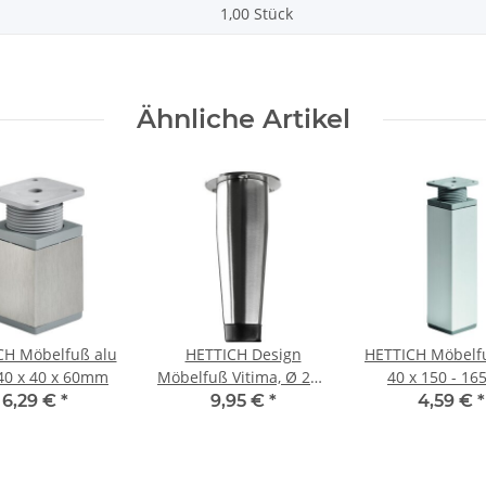
1,00 Stück
Ähnliche Artikel
CH Möbelfuß alu
HETTICH Design
HETTICH Möbelfu
40 x 40 x 60mm
Möbelfuß Vitima, Ø 23 -
40 x 150 - 1
32mm, H 100 m konisch
höhenverstellbar
6,29 €
*
9,95 €
*
4,59 €
*
Edelstahloptik
Aluminium-O