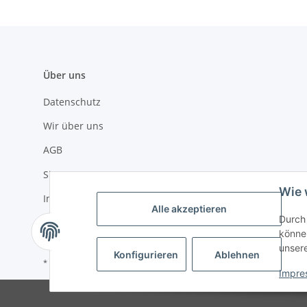
Über uns
Datenschutz
Wir über uns
AGB
Sitemap
Wie 
Impressum
Alle akzeptieren
Durch 
Widerrufsrecht
können
unser
Konfigurieren
Ablehnen
* Alle Preise inkl. gesetzlicher USt., zzgl.
Versand
Impre