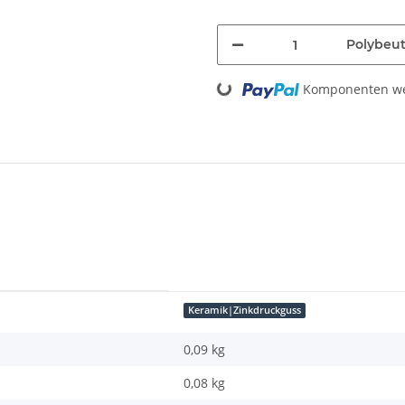
Polybeut
Loading...
Komponenten wer
Keramik|Zinkdruckguss
0,09 kg
0,08
kg