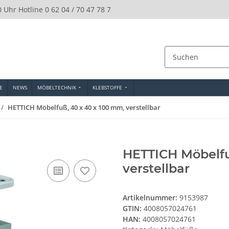
0 Uhr Hotline 0 62 04 / 70 47 78 7
E
NEWS
MÖBELTECHNIK
KLEBSTOFFE
HETTICH Möbelfuß, 40 x 40 x 100 mm, verstellbar
HETTICH Möbelfu
verstellbar
Artikelnummer:
9153987
GTIN:
4008057024761
HAN:
4008057024761