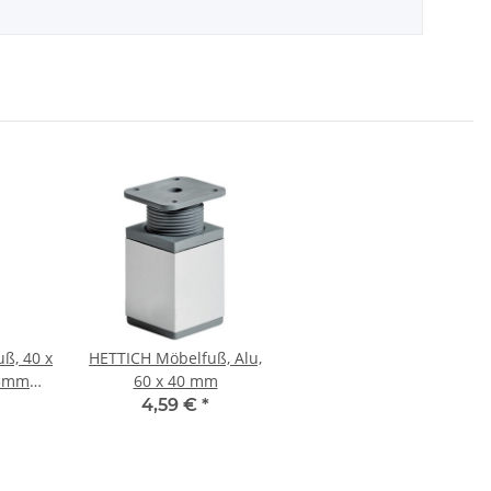
ß, 40 x
HETTICH Möbelfuß, Alu,
65mm
60 x 40 mm
, Stahl,
4,59 €
*
ptik