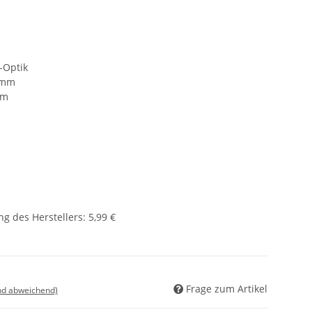
-Optik
5 mm
mm
g des Herstellers
:
5,99 €
Frage zum Artikel
nd abweichend)