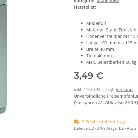
Kategorie:
Möbelfüße
Hersteller:
Möbelfuß
Material Stahl, Edelstahl
Höhenverstellbar bis 1
Länge 100 mm bis 115 
Breite 40 mm
Tiefe 40 mm
Max. Belastbarkeit 50 kg
3,49 €
inkl. 19% USt. , zzgl.
Versand
Unverbindliche Preisempfehlun
(Sie sparen
41.74%
, also
2,50 €
)
3 Polybeutel Auf Lager
Lieferzeit:
2 - 3 Werktage
(DE - Ausla