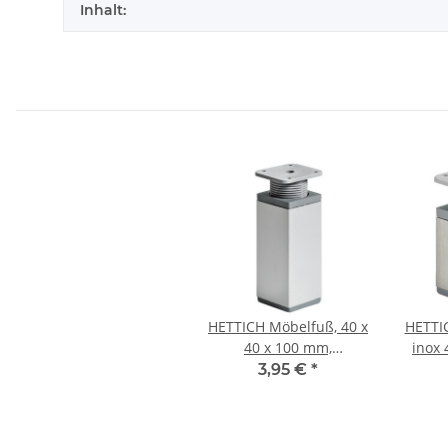
Inhalt:
HETTICH Möbelfuß, 40 x
HETTI
40 x 100 mm,
inox 
höhenverstellbar
3,95 €
*