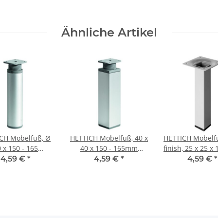
schwarz
Ähnliche Artikel
CH Möbelfuß, Ø
HETTICH Möbelfuß, 40 x
HETTICH Möbelfu
 x 150 - 165
40 x 150 - 165mm
finish, 25 x 25 
rstellbar, Stahl,
höhenverstellbar, Stahl,
4,59 €
*
4,59 €
*
4,59 €
*
minium-Optik
Aluminium-Optik