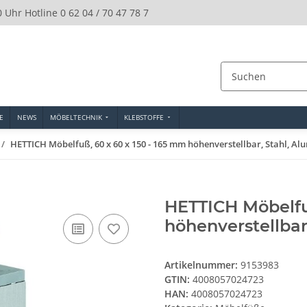
0 Uhr Hotline 0 62 04 / 70 47 78 7
E
NEWS
MÖBELTECHNIK
KLEBSTOFFE
HETTICH Möbelfuß, 60 x 60 x 150 - 165 mm höhenverstellbar, Stahl, A
HETTICH Möbelfuß
höhenverstellbar
Artikelnummer:
9153983
GTIN:
4008057024723
HAN:
4008057024723