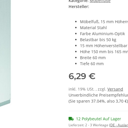
Kategorie:
Möbelfüße
Hersteller:
Möbelfuß, 15 mm Höhenv
Material Stahl
Farbe Aluminium-Optik
Belastbar bis 50 kg
15 mm Höhenverstellbar
Höhe 150 mm bis 165 m
Breite 60 mm
Tiefe 60 mm
6,29 €
inkl. 19% USt. , zzgl.
Versand
Unverbindliche Preisempfehlun
(Sie sparen
37.04%
, also
3,70 €
)
12 Polybeutel Auf Lager
Lieferzeit:
2 - 3 Werktage
(DE - Ausla