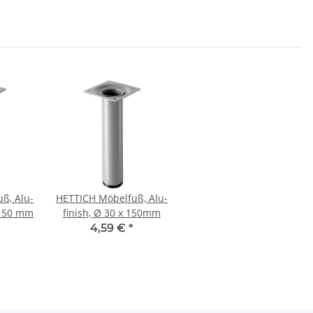
ß, Alu-
HETTICH Möbelfuß, Alu-
x 150 mm
finish, Ø 30 x 150mm
4,59 €
*