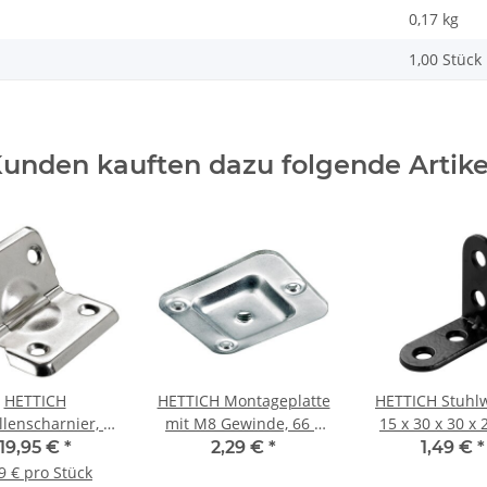
0,17
kg
1,00 Stück
unden kauften dazu folgende Artike
HETTICH
HETTICH Montageplatte
HETTICH Stuhlw
llenscharnier, 40
mit M8 Gewinde, 66 x
15 x 30 x 30 x
 x 40 mm, Stahl
58 mm
Stahl
19,95 €
*
2,29 €
*
1,49 €
*
ckelt, 10 Stück
pulverbeschic
9 € pro Stück