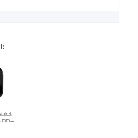
l:
inkel,
 2 mm,
htet,