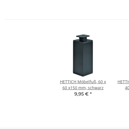
HETTICH Möbelfuß, 60 x
HETTI
60 x150 mm, schwarz
40
höhenve
9,95 €
*
Alu