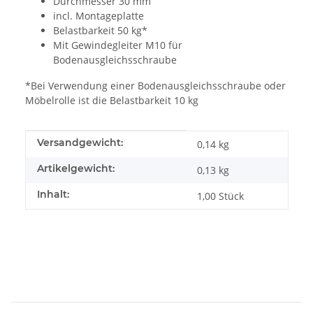
Durchmesser 30 mm
incl. Montageplatte
Belastbarkeit 50 kg*
Mit Gewindegleiter M10 für
Bodenausgleichsschraube
*Bei Verwendung einer Bodenausgleichsschraube oder
Möbelrolle ist die Belastbarkeit 10 kg
Produkteigenschaft
Wert
Versandgewicht:
0,14 kg
Artikelgewicht:
0,13
kg
Inhalt:
1,00 Stück