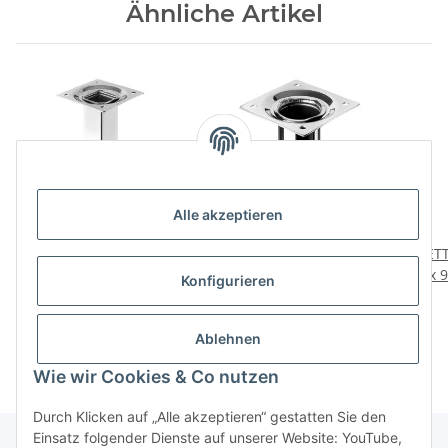
Ähnliche Artikel
Alle akzeptieren
HETTICH
HETTICH Möbelfuß,
HETT
Möbelfuß/Tischbein,
verchromt, Ø 30 x 100
x 
Konfigurieren
verchromt, 25 x 25 x
mm
Ware
2,00 €
*
3,50 €
*
150mm, B-Ware Folie
defekt/nicht vorhanden
Ablehnen
Wie wir Cookies & Co nutzen
Durch Klicken auf „Alle akzeptieren“ gestatten Sie den
Einsatz folgender Dienste auf unserer Website: YouTube,