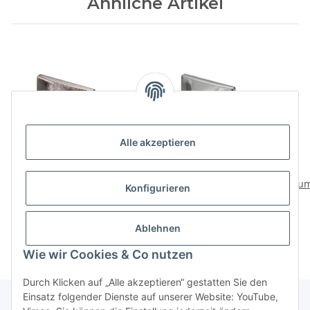
Ähnliche Artikel
Alle akzeptieren
HETTICH Möbelgriff,
HETTICH Möbelgriff,
BA32 mm, Aluminium,
BA32 mm, Aluminium,
Alum
Konfigurieren
brüniert, Kupfer-Optik,
Edelstahl-Optik,
b
6,99 €
*
6,99 €
*
60x40x26 mm
60x26x40 mm
Ablehnen
Wie wir Cookies & Co nutzen
Durch Klicken auf „Alle akzeptieren“ gestatten Sie den
Einsatz folgender Dienste auf unserer Website: YouTube,