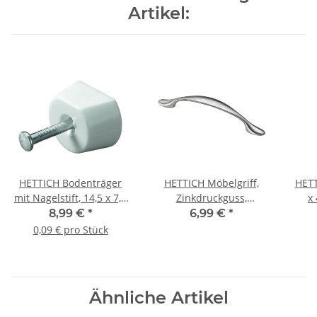
Artikel:
HETTICH Bodenträger
HETTICH Möbelgriff,
HETT
mit Nagelstift, 14,5 x 7,5
Zinkdruckguss,
x
mm, Kunststoff/Stahl,
Edelstahl-Optik, BA
8,99 €
*
6,99 €
*
weiß, 100 Stück
96mm
0,09 € pro Stück
Ähnliche Artikel