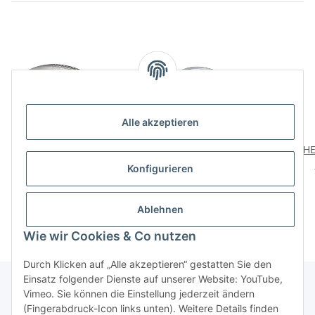
Alle akzeptieren
HETTICH Möbelgriff,
HETTICH Möbelgriff, BA
HE
BA96 mm,
96mm, 140 x 27 x 15
Konfigurieren
Zinkdruckguss,
mm, Zinkdruckguss,
Al
5,79 €
*
5,25 €
*
vernickelt, 130 x 15 x 26
Aluminium-Optik
mm
Ablehnen
Wie wir Cookies & Co nutzen
Durch Klicken auf „Alle akzeptieren“ gestatten Sie den
Einsatz folgender Dienste auf unserer Website: YouTube,
Vimeo. Sie können die Einstellung jederzeit ändern
(Fingerabdruck-Icon links unten). Weitere Details finden
Über uns