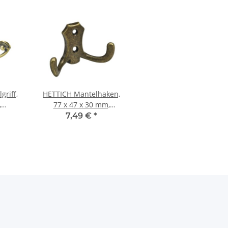
riff,
HETTICH Mantelhaken,
,
77 x 47 x 30 mm,
ss,
Zinkdruckguss
7,49 €
*
üniert,
vermessingt brüniert
mm