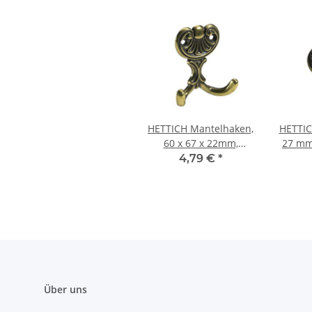
HETTICH Mantelhaken,
HETTIC
60 x 67 x 22mm,
27 mm
vermessingt
verme
4,79 €
*
Über uns