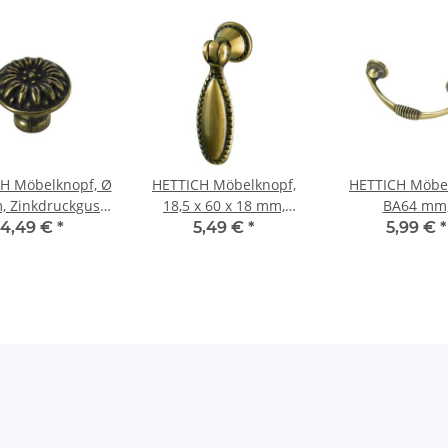
H Möbelknopf, Ø
HETTICH Möbelknopf,
HETTICH Möbelg
, Zinkdruckguss
18,5 x 60 x 18 mm,
BA64 mm
ssingt brüniert
Zinkdruckguss
Zinkdruckgu
4,49 €
*
5,49 €
*
5,99 €
*
vermessingt brüniert
vermessingt, br
82x33x22 