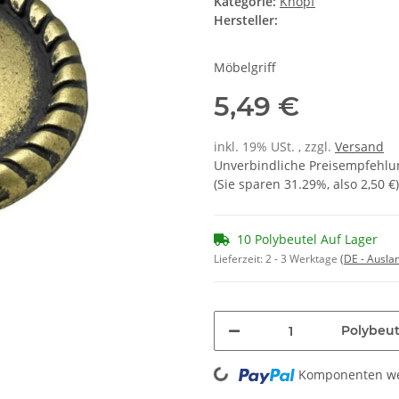
Kategorie:
Knopf
Hersteller:
Möbelgriff
5,49 €
inkl. 19% USt. , zzgl.
Versand
Unverbindliche Preisempfehlun
(Sie sparen
31.29%
, also
2,50 €
)
10 Polybeutel Auf Lager
Lieferzeit:
2 - 3 Werktage
(DE - Ausla
Polybeut
Loading...
Komponenten wer