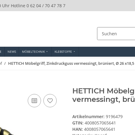
0 Uhr Hotline 0 62 04 / 70 47 78 7
E
NEWS
MÖBELTECHNIK
KLEBSTOFFE
f
HETTICH Möbelgriff, Zinkdruckguss vermessingt, brüniert, Ø 26 x18,
HETTICH Möbelgr
vermessingt, brü
Artikelnummer:
9196479
GTIN:
4008057065641
HAN:
4008057065641