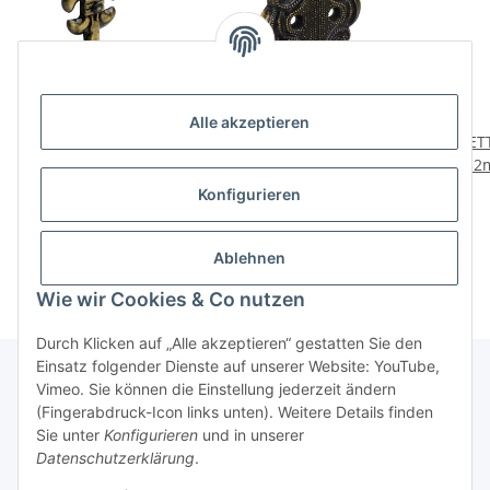
Alle akzeptieren
HETTICH Zierhaken 21 x
HETTICH Mantelhaken,
HET
52 x 26 mm, vermessingt
58 x 69 x 26 mm,
32m
brüniert, 2 Stück
Zinkdruckguss
2,29 €
*
4,79 €
*
Konfigurieren
vermessingt brüniert
1,15 € pro Stück
Ablehnen
Wie wir Cookies & Co nutzen
Durch Klicken auf „Alle akzeptieren“ gestatten Sie den
Einsatz folgender Dienste auf unserer Website: YouTube,
Vimeo. Sie können die Einstellung jederzeit ändern
(Fingerabdruck-Icon links unten). Weitere Details finden
Über uns
Sie unter
Konfigurieren
und in unserer
Datenschutzerklärung
.
* Alle Preise inkl. gesetzlicher USt., zzgl.
Versand