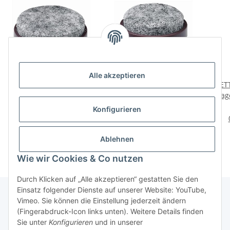
Alle akzeptieren
HETTICH Nagel-
HETTICH Filzgleiter mit
HETT
Filzgleiter, Ø 30mm,
Stift, Ø 24mm, rund,
Nage
braun, 16 Stück
braun, 24 Stück
5,95 €
*
6,49 €
*
Konfigurieren
0,37 € pro Stück
0,27 € pro Stück
Ablehnen
Wie wir Cookies & Co nutzen
Durch Klicken auf „Alle akzeptieren“ gestatten Sie den
Einsatz folgender Dienste auf unserer Website: YouTube,
Vimeo. Sie können die Einstellung jederzeit ändern
(Fingerabdruck-Icon links unten). Weitere Details finden
Über uns
Sie unter
Konfigurieren
und in unserer