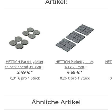
Artikel:
HETTICH Parkettgleiter,
HETTICH Parkettgleiter,
HETT
selbstklebend, Ø 35mm,
40 x 20 mm,
8 Stück
selbstklebend, 18 Stück
selb
2,49 €
*
4,69 €
*
0,31 € pro 1 Stück
0,26 € pro 1 Stück
0
Ähnliche Artikel