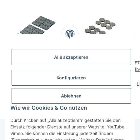
Alle akzeptieren
HETTICH Parkettgleiter,
HETTICH Parkettgleiter,
HETT
40 x 20 mm,
selbstklebend, Ø 25mm,
selb
selbstklebend, 18 Stück
18 Stück
4,69 €
*
5,49 €
*
Konfigurieren
0,26 € pro 1 Stück
0,31 € pro Stück
0
Ablehnen
Wie wir Cookies & Co nutzen
Durch Klicken auf „Alle akzeptieren“ gestatten Sie den
Einsatz folgender Dienste auf unserer Website: YouTube,
Vimeo. Sie können die Einstellung jederzeit ändern
(Fingerabdruck-Icon links unten). Weitere Details finden