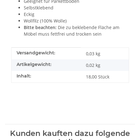
Geeignet für Parkettböden
Selbstklebend
Eckig
Wollfilz (100% Wolle)
Bitte beachten:
Die zu beklebende Fläche am
Möbel muss fettfrei und trocken sein
Produkteigenschaft
Wert
Versandgewicht:
0,03 kg
Artikelgewicht:
0,02
kg
Inhalt:
18,00 Stück
Kunden kauften dazu folgende