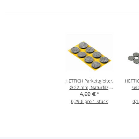
HETTICH Parkettgleiter,
HETTIC
Ø 22 mm, Naturfilz,
sel
rund, selbstklebend,16
28
4,69 €
*
Stück
0,29 € pro 1 Stück
0,1