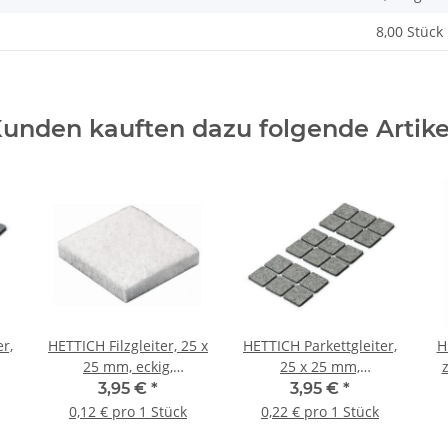
8,00 Stück
unden kauften dazu folgende Artike
r,
HETTICH Filzgleiter, 25 x
HETTICH Parkettgleiter,
H
25 mm, eckig,
25 x 25 mm,
ück
selbstklebend, 32 Stück
selbstklebend, 18 Stück
2
3,95 €
*
3,95 €
*
0,12 € pro 1 Stück
0,22 € pro 1 Stück