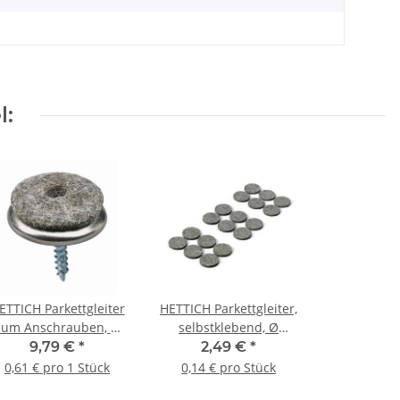
l:
ETTICH Parkettgleiter
HETTICH Parkettgleiter,
zum Anschrauben, Ø
selbstklebend, Ø
4mm, grau, 16 Stück
28mm, 18 Stück
9,79 €
*
2,49 €
*
0,61 € pro 1 Stück
0,14 € pro Stück