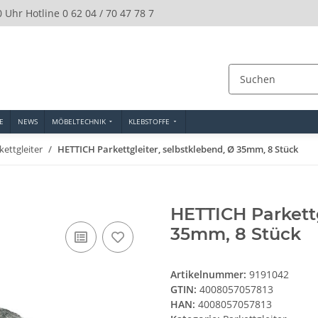
0 Uhr Hotline 0 62 04 / 70 47 78 7
E
NEWS
MÖBELTECHNIK
KLEBSTOFFE
kettgleiter
HETTICH Parkettgleiter, selbstklebend, Ø 35mm, 8 Stück
HETTICH Parkettg
35mm, 8 Stück
Artikelnummer:
9191042
GTIN:
4008057057813
HAN:
4008057057813