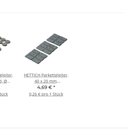
leiter,
HETTICH Parkettgleiter,
d, Ø
40 x 20 mm,
ück
selbstklebend, 18 Stück
4,69 €
*
Stück
0,26 € pro 1 Stück