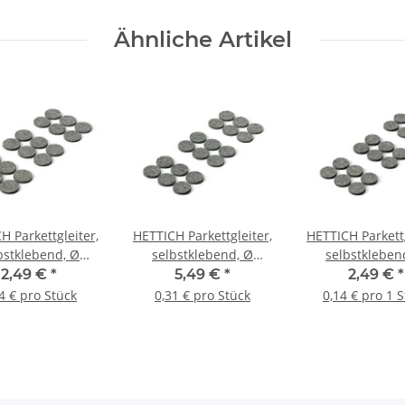
Ähnliche Artikel
H Parkettgleiter,
HETTICH Parkettgleiter,
HETTICH Parkettg
bstklebend, Ø
selbstklebend, Ø
selbstkleben
mm, 18 Stück
25mm, 18 Stück
22mm, 18 St
2,49 €
*
5,49 €
*
2,49 €
*
4 € pro Stück
0,31 € pro Stück
0,14 € pro 1 