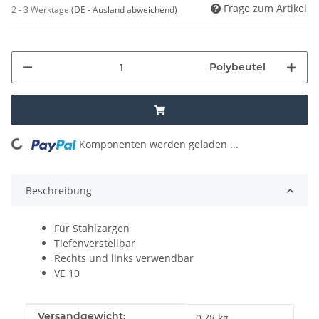
Frage zum Artikel
2 - 3 Werktage
(DE - Ausland abweichend)
Polybeutel
Komponenten werden geladen ...
Loading...
Beschreibung
Für Stahlzargen
Tiefenverstellbar
Rechts und links verwendbar
VE 10
Produkteigenschaft
Wert
Versandgewicht:
0,78 kg