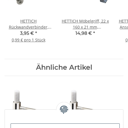
HETTICH
HETTICH Möbelgriff, 22 x
HETT
Rückwandverbinder,
160 x 21 mm,
Ansc
Zinkdruckguss
Zinkdruckguss brüniert,
x 3 
3,95 €
*
14,98 €
*
vernickelt, 4 Stück
silberfarben, BA 128mm
0,99 € pro 1 Stück
0
Ähnliche Artikel