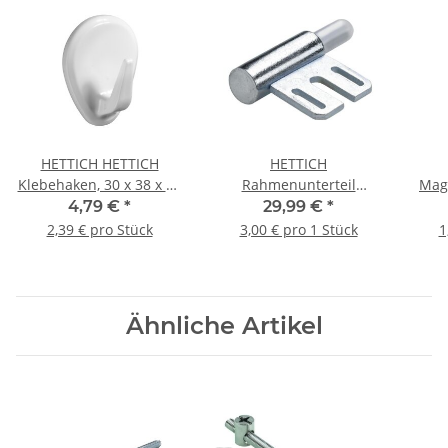
HETTICH HETTICH
HETTICH
Klebehaken, 30 x 38 x 22
Rahmenunterteil
Mag
mm, Kunststoff, weiß, 2
wartungsfrei, Ø 15 x 65
4,79 €
*
29,99 €
*
Stück
mm, Stahl verzinkt, 10
2,39 € pro Stück
3,00 € pro 1 Stück
1
Stück
Ähnliche Artikel