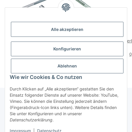
Alle akzeptieren
HETTICH
HETTICH
Verbindungsschraube
Verbindungsschraube
Ver
mit Kloben, M6 x 100
mit Kloben, M6 x 100
M6 x
4,19 €
*
4,19 €
*
Konfigurieren
mm, 4 Stück
mm, 4 Stück
1,05 € pro 1 Stück
1,05 € pro 1 Stück
0
Ablehnen
Wie wir Cookies & Co nutzen
Durch Klicken auf „Alle akzeptieren“ gestatten Sie den
Einsatz folgender Dienste auf unserer Website: YouTube,
Vimeo. Sie können die Einstellung jederzeit ändern
(Fingerabdruck-Icon links unten). Weitere Details finden
Über uns
Sie unter
Konfigurieren
und in unserer
Datenschutzerklärung
.
* Alle Preise inkl. gesetzlicher USt., zzgl.
Versand
Impressum
|
Datenschutz