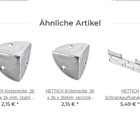
Ähnliche Artikel
H Kistenecke, 36
HETTICH Kistenecke, 36
HETTICH
 x 36 mm, Stahl
x 36 x 36mm, verzinkt,
Schrankaufhäng
verzinkt
Stahl verzinkt
130 mm, verz
2,15 €
*
2,15 €
*
5,49 €
*