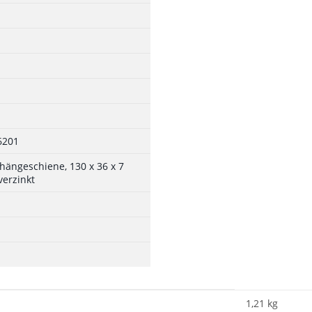
6201
hängeschiene, 130 x 36 x 7
verzinkt
1,21 kg