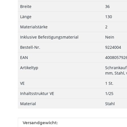
Breite
36
Länge
130
Materialstärke
2
Inklusive Befestigungsmaterial
Nein
Bestell-Nr.
9224004
EAN
400805792
Artikeltyp
Schrankauf
mm, Stahl, 
VE
1 St.
Inhaltsstruktur VE
1/25
Material
Stahl
Produkteigenschaft
Wert
Versandgewicht: