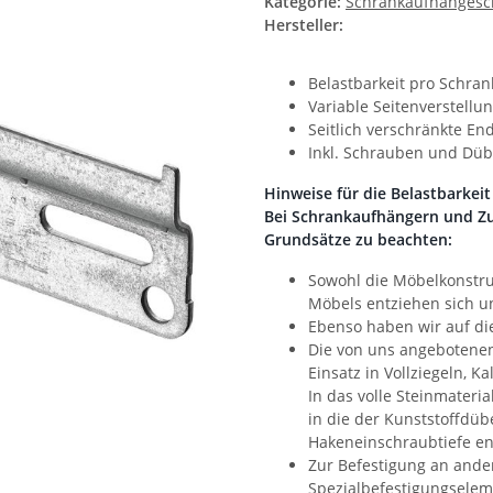
Kategorie:
Schrankaufhängesc
Hersteller:
Belastbarkeit pro Schran
Variable Seitenverstellu
Seitlich verschränkte E
Inkl. Schrauben und Düb
Hinweise für die Belastbarke
Bei Schrankaufhängern und Zub
Grundsätze zu beachten:
Sowohl die Möbelkonstruk
Möbels entziehen sich u
Ebenso haben wir auf di
Die von uns angebotene
Einsatz in Vollziegeln, K
In das volle Steinmateri
in die der Kunststoffdüb
Hakeneinschraubtiefe e
Zur Befestigung an ande
Spezialbefestigungselem