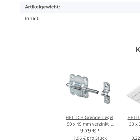
Artikelgewicht:
Inhalt:
K
HETTICH Grendelriegel,
HETTI
50 x 45 mm verzinkt, 5
30 x
Stück
9,79 €
*
1,96 € pro Stück
0,22