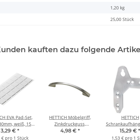
1,20
kg
25,00 Stück
unden kauften dazu folgende Artike
CH EVA Pad-Set,
HETTICH Möbelgriff,
HETTICH
 30mm, weiß, 15
Zinkdruckguss,
Schrankaufhäng
Stück
Edelstahl-Optik, BA
x 75 mm, verzin
3,29 €
*
4,98 €
*
15,29 €
96mm
Stück
 € pro 1 Stück
1,53 € pro 1 