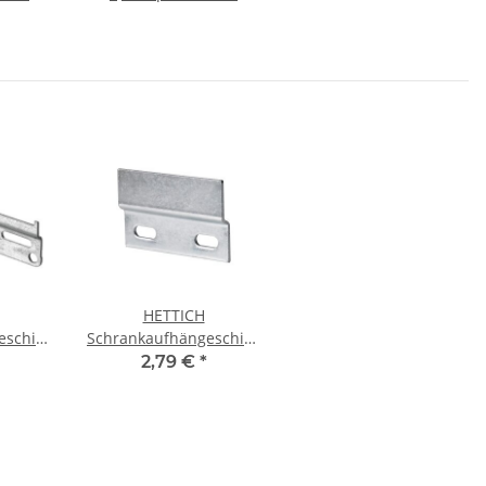
HETTICH
eschiene,
Schrankaufhängeschiene
inkt
47,5 x 76mm verzinkt
2,79 €
*