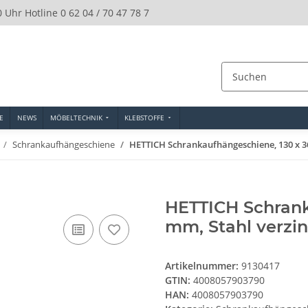
0 Uhr Hotline 0 62 04 / 70 47 78 7
E
NEWS
MÖBELTECHNIK
KLEBSTOFFE
Schrankaufhängeschiene
HETTICH Schrankaufhängeschiene, 130 x 36 
HETTICH Schrank
mm, Stahl verzin
Artikelnummer:
9130417
GTIN:
4008057903790
HAN:
4008057903790