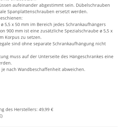
ssen aufeinander abgestimmt sein. Dübelschrauben
ale Spanplattenschrauben ersetzt werden.
geschienen:
n ø 5,5 x 50 mm im Bereich jedes Schrankaufhängers
von 900 mm ist eine zusätzliche Spezialschraube ø 5,5 x
em Korpus zu setzen.
egale sind ohne separate Schrankaufhängung nicht
tung muss auf der Unterseite des Hängeschrankes eine
erden.
nn je nach Wandbeschaffenheit abweichen.
g des Herstellers
:
49,99 €
€
)