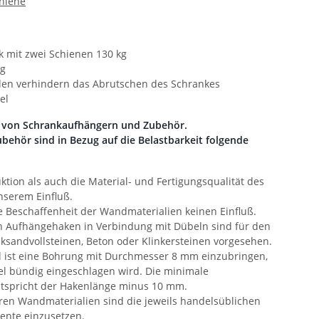
hiene
k mit zwei Schienen 130 kg
ng
nden verhindern das Abrutschen des Schrankes
el
it von Schrankaufhängern und Zubehör.
ehör sind in Bezug auf die Belastbarkeit folgende
tion als auch die Material- und Fertigungsqualität des
nserem Einfluß.
e Beschaffenheit der Wandmaterialien keinen Einfluß.
n Aufhängehaken in Verbindung mit Dübeln sind für den
alksandvollsteinen, Beton oder Klinkersteinen vorgesehen.
al ist eine Bohrung mit Durchmesser 8 mm einzubringen,
el bündig eingeschlagen wird. Die minimale
ntspricht der Hakenlänge minus 10 mm.
ren Wandmaterialien sind die jeweils handelsüblichen
ente einzusetzen.