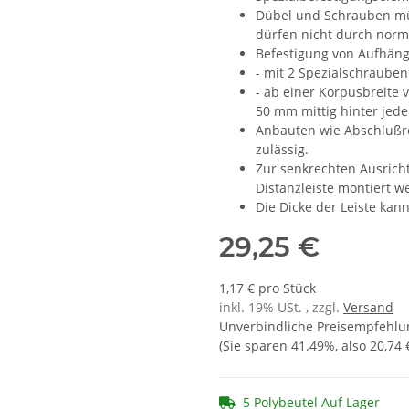
Dübel und Schrauben mü
dürfen nicht durch norm
Befestigung von Aufhän
- mit 2 Spezialschraube
- ab einer Korpusbreite 
50 mm mittig hinter jed
Anbauten wie Abschlußr
zulässig.
Zur senkrechten Ausrich
Distanzleiste montiert w
Die Dicke der Leiste ka
29,25 €
1,17 € pro Stück
inkl. 19% USt. , zzgl.
Versand
Unverbindliche Preisempfehlun
(Sie sparen
41.49%
, also
20,74 
5 Polybeutel Auf Lager