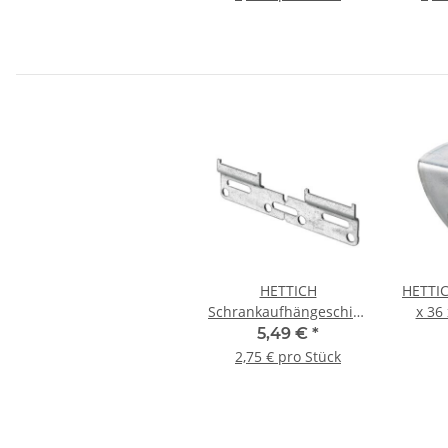
HETTICH
HETTIC
Schrankaufhängeschiene,
x 36
130 x 36 x 7 x 2 mm,
5,49 €
*
Stahl verzinkt, 2 Stück
2,75 € pro Stück