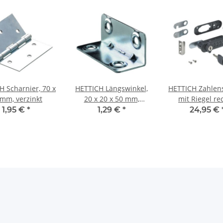
H Scharnier, 70 x
HETTICH Längswinkel,
HETTICH Zahlen
 mm, verzinkt
20 x 20 x 50 mm,
mit Riegel re
verzinkt
Kunststof
1,95 €
*
1,29 €
*
24,95 €