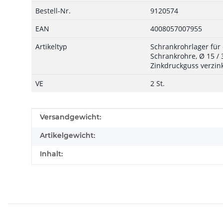
Bestell-Nr.
9120574
EAN
4008057007955
Artikeltyp
Schrankrohrlager für 
Schrankrohre, Ø 15 /
Zinkdruckguss verzin
VE
2 St.
Produkteigenschaft
Wert
Versandgewicht:
Artikelgewicht:
Inhalt: