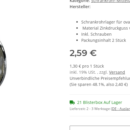
Kategorie:
Schrankrohr-Mittell
Hersteller:
Schrankrohrlager für ov
Material Zinkdruckguss 
Inkl. Schrauben
Packungsinhalt 2 Stück
2,59 €
1,30 € pro 1 Stück
inkl. 19% USt. , zzgl.
Versand
Unverbindliche Preisempfehlun
(Sie sparen
48.1%
, also
2,40 €
)
21 Blisterbox Auf Lager
Lieferzeit:
2 - 3 Werktage
(DE - Ausla