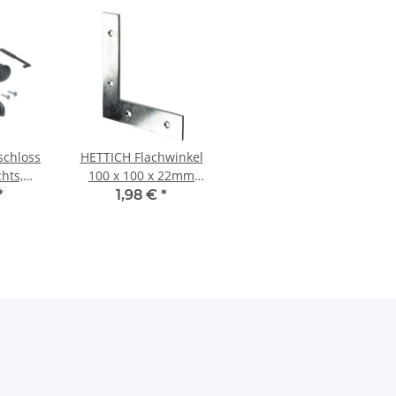
schloss
HETTICH Flachwinkel
chts,
100 x 100 x 22mm
f
verzinkt Materialstärke
*
1,98 €
*
2 mm