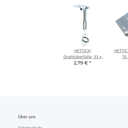
HETTICH
HETTIC
Drahtüberfalle, 33 x
70
120mm, verzinkt
2,79 €
*
Über uns
Datenschutz