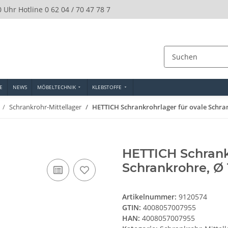
0 Uhr Hotline 0 62 04 / 70 47 78 7
E
NEWS
MÖBELTECHNIK
KLEBSTOFFE
Schrankrohr-Mittellager
HETTICH Schrankrohrlager für ovale Schran
HETTICH Schrank
Schrankrohre, Ø 
Artikelnummer:
9120574
GTIN:
4008057007955
HAN:
4008057007955