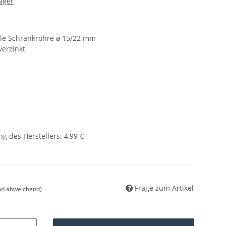
ager
ale Schrankrohre ø 15/22 mm
verzinkt
g des Herstellers
:
4,99 €
Frage zum Artikel
nd abweichend)