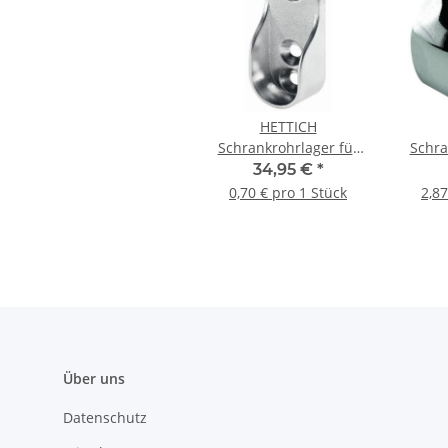
HETTICH
Schrankrohrlager für
Schra
ovale Schrankrohre, Ø
runde 
34,95 €
*
15 / 30 mm,
25
0,70 € pro 1 Stück
2,87
Zinkdruckguss
verchromt, 50 Stück
Über uns
Datenschutz