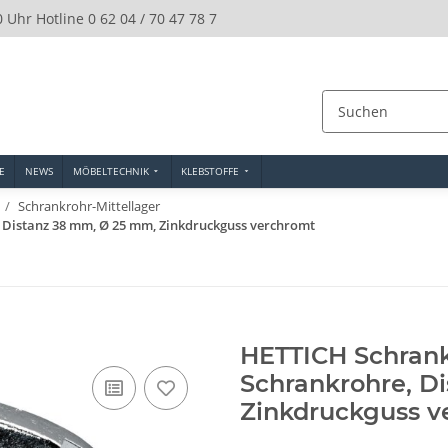
0 Uhr Hotline 0 62 04 / 70 47 78 7
E
NEWS
MÖBELTECHNIK
KLEBSTOFFE
Schrankrohr-Mittellager
 Distanz 38 mm, Ø 25 mm, Zinkdruckguss verchromt
HETTICH Schrank
Schrankrohre, D
Zinkdruckguss v