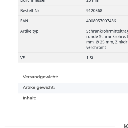
Durchmesser
25 mm
Bestell-Nr.
9120568
EAN
4008057007436
Artikeltyp
Schrankrohrmittelträg
runde Schrankrohre, 
mm, Ø 25 mm, Zinkdr
verchromt
VE
1 St.
Produkteigenschaft
Wert
Versandgewicht:
Artikelgewicht:
Inhalt:
K