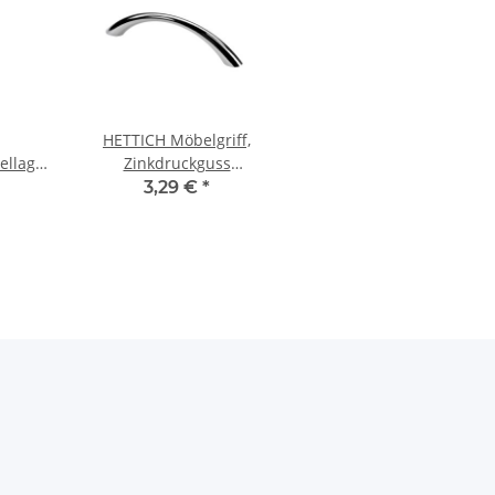
HETTICH Möbelgriff,
ellager
Zinkdruckguss
15 x 30
verchromt, BA 96 mm
3,29 €
*
guss,
t