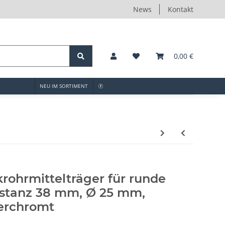
News
Kontakt
0,00 €
NEU IM SORTIMENT
rohrmittelträger für runde
istanz 38 mm, Ø 25 mm,
erchromt