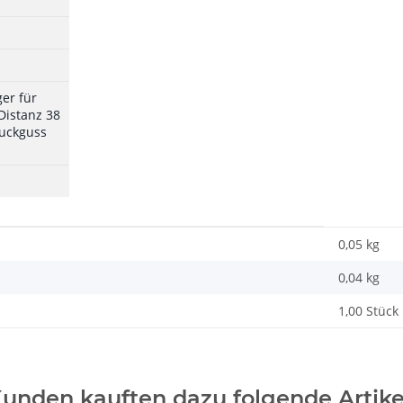
er für
Distanz 38
uckguss
0,05 kg
0,04
kg
1,00 Stück
unden kauften dazu folgende Artike