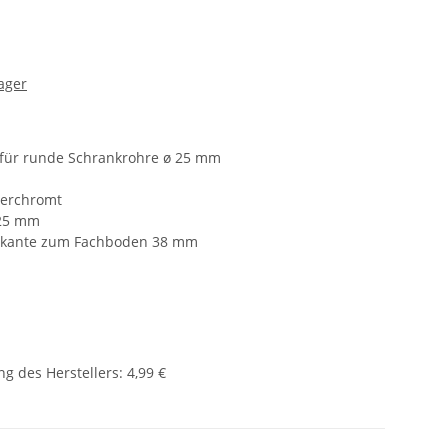
ager
 für runde Schrankrohre ø 25 mm
verchromt
 25 mm
rkante zum Fachboden 38 mm
g des Herstellers
:
4,99 €