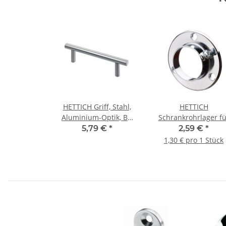
HETTICH Griff, Stahl,
HETTICH
Aluminium-Optik, BA
Schrankrohrlager fü
96mm, Ø 10mm
runde Schrankrohre,
5,79 €
*
2,59 €
*
25 mm, 2 Stück
1,30 € pro 1 Stück