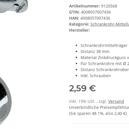
Artikelnummer:
9120568
GTIN:
4008057007436
HAN:
4008057007436
Kategorie:
Schrankrohr-Mittell
Hersteller:
Schrankrohrmittelträger
Distanz 38 mm
Material Zinkdruckguss 
Für Schrankrohre mit Ø
Distanz Schrankrohrobe
Inkl. Schrauben
2,59 €
inkl. 19% USt. , zzgl.
Versand
Unverbindliche Preisempfehlun
(Sie sparen
48.1%
, also
2,40 €
)