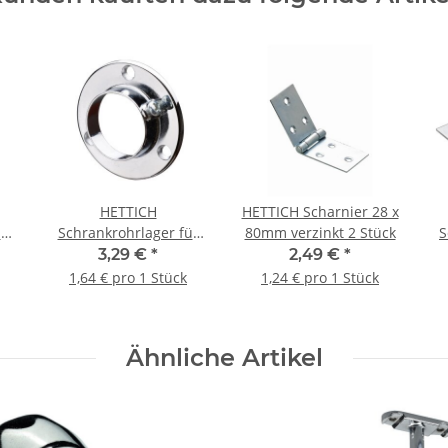
HETTICH
HETTICH Scharnier 28 x
r
Schrankrohrlager für
80mm verzinkt 2 Stück
S
 Ø
runde Schrankrohre, Ø
1
3,29 €
*
2,49 €
*
25 mm, Stahl
1,64 € pro 1 Stück
1,24 € pro 1 Stück
verchromt, 2 Stück
Ähnliche Artikel