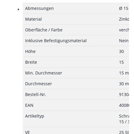
Abmessungen
Ø 15 /
Material
Zinkdr
Oberfläche / Farbe
verchr
Inklusive Befestigungsmaterial
Nein
Höhe
30
Breite
15
Min. Durchmesser
15 mm
Durchmesser
30 mm
Bestell-Nr.
913044
EAN
400805
Artikeltyp
Schrank
15 / 3
VE
25 St.