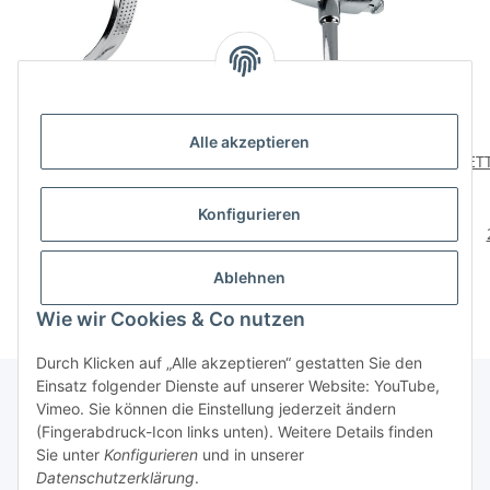
Alle akzeptieren
HETTICH
HETTICH
HETT
Hut/Mantelhaken, 77 x
Schrankrohrmittelträger
150 x 62mm, verchromt
für runde Schrankrohre,
6,79 €
*
2,59 €
*
Konfigurieren
Distanz 38 mm, Ø 25
mm, Zinkdruckguss
verchromt
Ablehnen
Wie wir Cookies & Co nutzen
Durch Klicken auf „Alle akzeptieren“ gestatten Sie den
Einsatz folgender Dienste auf unserer Website: YouTube,
Vimeo. Sie können die Einstellung jederzeit ändern
(Fingerabdruck-Icon links unten). Weitere Details finden
Über uns
Sie unter
Konfigurieren
und in unserer
Datenschutzerklärung
.