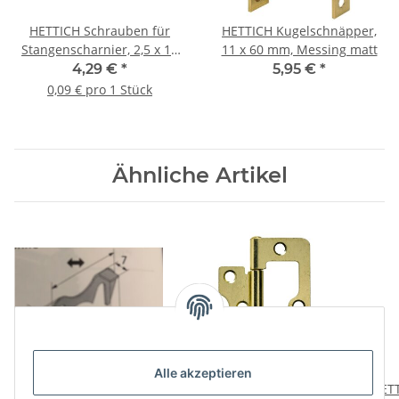
HETTICH Schrauben für
HETTICH Kugelschnäpper,
Stangenscharnier, 2,5 x 16
11 x 60 mm, Messing matt
mm, vermessingt, 50 Stück
4,29 €
*
5,95 €
*
0,09 € pro 1 Stück
Ähnliche Artikel
Alle akzeptieren
HETTICH Kistenhaken 17
HETTICH
HETT