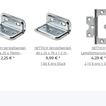
H Verstellwinkel,
HETTICH Verstellwinkel,
HETTICH
x 25 x 70mm,
40 x 25 x 70 x 1,2 mm,
Lamellentürscha
verzinkt
Stahl verzinkt, 10 Stück
75 x 32 mm, verz
2,25 €
*
9,99 €
*
4,29 €
*
Stück
1,00 € pro Stück
2,15 € pro 1 