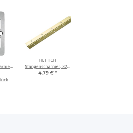
HETTICH
rnier,
Stangenscharnier, 32 x
inkt, 2
600 mm, vermessingt
4,79 €
*
Stück