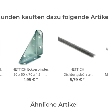
unden kauften dazu folgende Artike
,
HETTICH Eckverbinder,
HETTICH
,
50 x 50 x 70 x 1,5 mm,
Dichtungsbürste
M
Stahl verzinkt
selbstklebend 7 x 7 x
1,95 €
*
5,79 €
*
2015 mm
Ähnliche Artikel