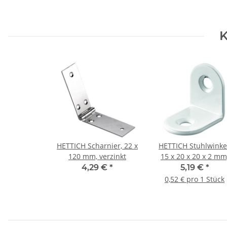
K
HETTICH Scharnier, 22 x
HETTICH Stuhlwinkel
120 mm, verzinkt
15 x 20 x 20 x 2 mm
Stahl
4,29 €
*
5,19 €
*
pulverbeschichtet,
0,52 € pro 1 Stück
weiß, 10 Stück