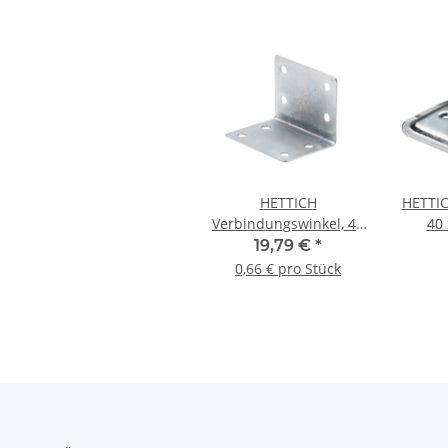
HETTICH
HETTIC
Verbindungswinkel, 40
40 
x 32 x 32 x 0,75 mm,
19,79 €
*
Stahl verzinkt, 30 Stück
0,66 € pro Stück