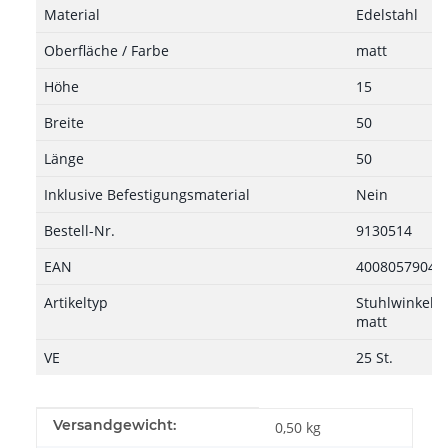
Material
Edelstahl
Oberfläche / Farbe
matt
Höhe
15
Breite
50
Länge
50
Inklusive Befestigungsmaterial
Nein
Bestell-Nr.
9130514
EAN
40080579044
Artikeltyp
Stuhlwinkel, 1
matt
VE
25 St.
Produkteigenschaft
Wert
Versandgewicht:
0,50 kg