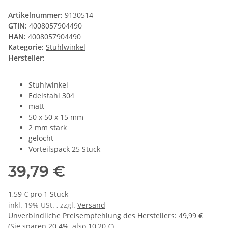
Artikelnummer:
9130514
GTIN:
4008057904490
HAN:
4008057904490
Kategorie:
Stuhlwinkel
Hersteller:
Stuhlwinkel
Edelstahl 304
matt
50 x 50 x 15 mm
2 mm stark
gelocht
Vorteilspack 25 Stück
39,79 €
1,59 € pro 1 Stück
inkl. 19% USt. , zzgl.
Versand
Unverbindliche Preisempfehlung des Herstellers
:
49,99 €
(Sie sparen
20.4%
, also
10,20 €
)