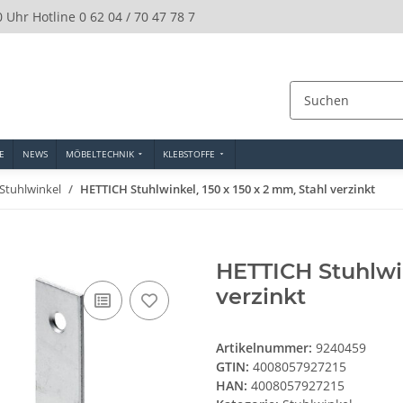
0 Uhr Hotline 0 62 04 / 70 47 78 7
E
NEWS
MÖBELTECHNIK
KLEBSTOFFE
Stuhlwinkel
HETTICH Stuhlwinkel, 150 x 150 x 2 mm, Stahl verzinkt
HETTICH Stuhlwin
verzinkt
Artikelnummer:
9240459
GTIN:
4008057927215
HAN:
4008057927215