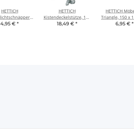
HETTICH
HETTICH
HETTICH Möbe
lichtschnäpper
Kistendeckelstütze, 150
Triangle, 150 x 
chrauben, 25 x 49
mm, Belastbar bis 15kg,
mm, Edelstahl
4,95 €
*
18,49 €
*
6,95 €
*
2 mm, verzinkt
Stahl, 1 Set (links und
rechts)