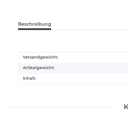
Beschreibung
Produkteigenschaft
Wert
Versandgewicht:
Artikelgewicht:
Inhalt:
K