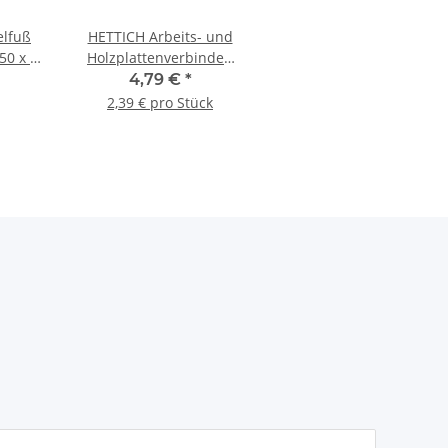
lfuß
HETTICH Arbeits- und
150 x 45
Holzplattenverbinder,
-Optik
Ø 35 mm, 150 mm,
4,79 €
*
Stahl, 2 Stück
2,39 € pro Stück