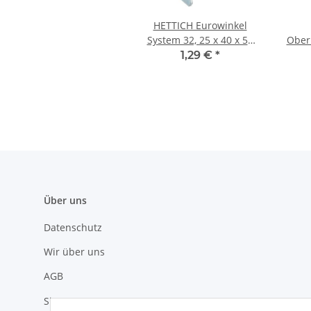
HETTICH Eurowinkel
System 32, 25 x 40 x 50
Ober
x 2 mm, Stahl verzinkt
inkl. S
1,29 €
*
x 7
Über uns
Datenschutz
Wir über uns
AGB
Sitemap