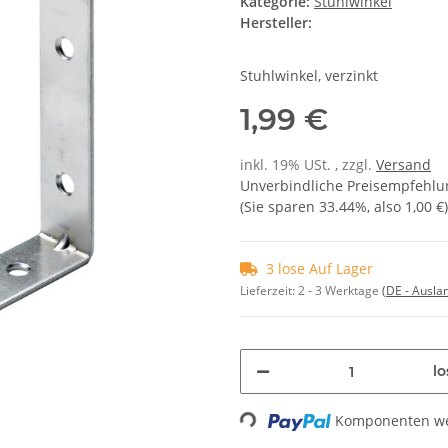
Kategorie:
Stuhlwinkel
Hersteller:
Stuhlwinkel, verzinkt
1,99 €
inkl. 19% USt. , zzgl.
Versand
Unverbindliche Preisempfehlun
(Sie sparen
33.44%
, also
1,00 €
)
3 lose Auf Lager
Lieferzeit:
2 - 3 Werktage
(DE - Ausla
lo
Loading...
Komponenten wer